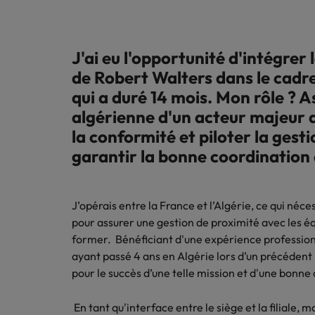
Pourquoi faire appel à un manager
de transition ?
J'ai eu l'opportunité d'intégrer
Contexte d'intervention, profils
de Robert Walters dans le cadre
adaptés à votre organisation, durée
qui a duré 14 mois. Mon rôle ? As
des missions, méthodologie : le
management de transition, une
algérienne d'un acteur majeur de
solution agile et flexible.
la conformité et piloter la ges
garantir la bonne coordination 
En savoir plus
J’opérais entre la France et l’Algérie, ce qui né
pour assurer une gestion de proximité avec les éq
former. Bénéficiant d'une expérience professionn
ayant passé 4 ans en Algérie lors d’un précédent p
pour le succès d’une telle mission et d'une bonn
En tant qu'interface entre le siège et la filiale, 