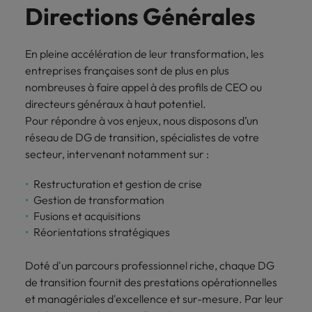
plus
Directions Générales
aux enjeux de
de passion
Management de transition RH : une
cybersécurité.
de transition ou de
Égalité, diversité et inclusion
En
nos clients.
L'histoire de
Interim
transformation.
L'histoire de nos clients et managers
véritable alternative
Juridique, fiscal & compliance
En
savoir
Statut, missions, organisation : toutes
nos clients et
Management
En pleine accélération de leur transformation, les
savoir
plus
les questions à se poser avant de se
managers
Finance
Juridique,
Services,
Tendances business
entreprises françaises sont de plus en plus
Interim Management
plus
lancer.
Opérations & supply chain
fiscal &
missions,
Découvrez le
Étude européenne du management
nombreuses à faire appel à des profils de CEO ou
Pilotage
expertises,
compliance
rôle que nous
En savoir plus
de transition
directeurs généraux à haut potentiel.
financier en
discover our
jouons dans
Ressources humaines
période de
Pour répondre à vos enjeux, nous disposons d’un
Sécurisation
added value.
l'histoire de nos
croissance,
réseau de DG de transition, spécialistes de votre
juridique et
clients et de nos
crise ou
conformité dans
secteur, intervenant notamment sur :
Sales & marketing
candidats
restructuration.
des contextes
complexes.
Restructuration et gestion de crise
Restructuration & transformation
Gestion de transformation
Fusions et acquisitions
Opérations &
Ressources
Réorientations stratégiques
supply chain
humaines
Rejoignez-nous
L’optimisation
Renfort
Doté d'un parcours professionnel riche, chaque DG
de l’industrie, de
opérationnel ou
de transition fournit des prestations opérationnelles
Nos experts parlent de leur métier et
la logistique et
stratégique en
et managériales d'excellence et sur-mesure. Par leur
de leur parcours. Témoignages.
des achats dans
gestion RH,