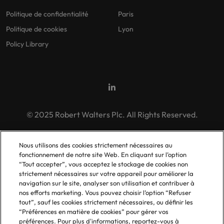
Politique de confidentialité
Paris
Politique de cookies
Lyon
Policy Library
© 2025 Robert Walters Plc. All Rights Reserved.
Nous utilisons des cookies strictement nécessaires au
fonctionnement de notre site Web. En cliquant sur l’option
“Tout accepter”, vous acceptez le stockage de cookies non
strictement nécessaires sur votre appareil pour améliorer la
navigation sur le site, analyser son utilisation et contribuer à
nos efforts marketing. Vous pouvez choisir l’option “Refuser
tout”, sauf les cookies strictement nécessaires, ou définir les
“Préférences en matière de cookies” pour gérer vos
préférences. Pour plus d'informations, reportez-vous à