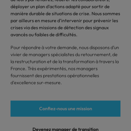
des contextes
sociale et
déployer un plan d’actions adapté pour sortir de
En savoir plus
complexe.
organisationnelle.
manière durable de situations de crise. Nous sommes
par ailleurs en mesure d’intervenir pour prévenir les
Sales &
Restructuration
crises via des missions de détection des signaux
marketing
&
Pourquoi faire appel à un manager
avancés ou faibles de difficultés.
transformation
de transition ?
Management
de transition
Pour répondre à votre demande, nous disposons d’un
Accompagnement
Contexte d'intervention, profils
pour dévelloper
de situations
vivier de managers spécialistes du retournement, de
adaptés à votre organisation, durée
votre business
critiques ou de
la restructuration et de la transformation à travers la
des missions, méthodologie : le
ou
mutations
France. Très expérimentés, nos managers
management de transition, une
repositionner
profondes.
fournissent des prestations opérationnelles
votre offre.
solution agile et flexible.
d'excellence sur-mesure.
En savoir plus
Confiez-nous une mission
Devenez manager de transition