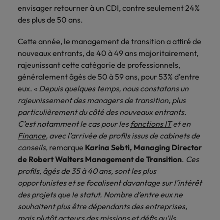
des contextes
sociale et
envisager retourner à un CDI, contre seulement 24%
En savoir plus
complexe.
organisationnelle.
des plus de 50 ans.
Sales &
Restructuration
Cette année, le management de transition a attiré de
marketing
&
nouveaux entrants, de 40 à 49 ans majoritairement,
Pourquoi faire appel à un manager
transformation
rajeunissant cette catégorie de professionnels,
de transition ?
Management
généralement âgés de 50 à 59 ans, pour 53% d’entre
de transition
Accompagnement
Contexte d'intervention, profils
eux. «
Depuis quelques temps, nous constatons un
pour dévelloper
de situations
adaptés à votre organisation, durée
votre business
rajeunissement des managers de transition, plus
critiques ou de
des missions, méthodologie : le
ou
mutations
particulièrement du côté des nouveaux entrants.
management de transition, une
repositionner
profondes.
C’est notamment le cas pour les
fonctions IT
et en
votre offre.
solution agile et flexible.
Finance
, avec l’arrivée de profils issus de cabinets de
conseils
, remarque
Karina Sebti, Managing Director
En savoir plus
de Robert Walters Management de Transition
.
Ces
profils, âgés de 35 à 40 ans, sont les plus
opportunistes et se focalisent davantage sur l’intérêt
des projets que le statut. Nombre d’entre eux ne
souhaitent plus être dépendants des entreprises,
mais plutôt acteurs des missions et défis qu’ils