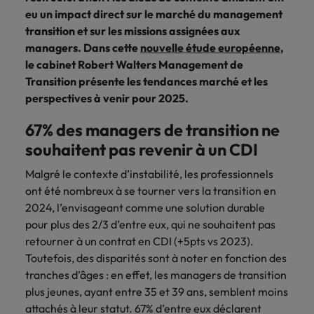
plus
aux enjeux de
de passion
Management de transition RH : une
eu un impact direct sur le marché du management
cybersécurité.
de transition ou de
Égalité, diversité et inclusion
En
nos clients.
L'histoire de
Interim
transformation.
L'histoire de nos clients et managers
véritable alternative
transition et sur les missions assignées aux
Juridique, fiscal & compliance
En
savoir
Statut, missions, organisation : toutes
nos clients et
Management
managers. Dans cette
nouvelle étude européenne
,
savoir
plus
les questions à se poser avant de se
managers
le cabinet Robert Walters Management de
Finance
Juridique,
Services,
Tendances business
Interim Management
plus
lancer.
Opérations & supply chain
Transition présente les tendances marché et les
fiscal &
missions,
Découvrez le
Étude européenne du management
Pilotage
perspectives à venir pour 2025.
expertises,
compliance
rôle que nous
En savoir plus
de transition
financier en
discover our
jouons dans
Ressources humaines
période de
Sécurisation
67% des managers de transition ne
added value.
l'histoire de nos
croissance,
juridique et
clients et de nos
souhaitent pas revenir à un CDI
crise ou
conformité dans
Sales & marketing
candidats
restructuration.
des contextes
Malgré le contexte d’instabilité, les professionnels
complexes.
ont été nombreux à se tourner vers la transition en
Restructuration & transformation
2024, l’envisageant comme une solution durable
Opérations &
Ressources
pour plus des 2/3 d’entre eux, qui ne souhaitent pas
supply chain
humaines
retourner à un contrat en CDI (+5pts vs 2023).
Toutefois, des disparités sont à noter en fonction des
Rejoignez-nous
L’optimisation
Renfort
tranches d’âges : en effet, les managers de transition
de l’industrie, de
opérationnel ou
Nos experts parlent de leur métier et
la logistique et
stratégique en
plus jeunes, ayant entre 35 et 39 ans, semblent moins
de leur parcours. Témoignages.
des achats dans
gestion RH,
attachés à leur statut. 67% d’entre eux déclarent