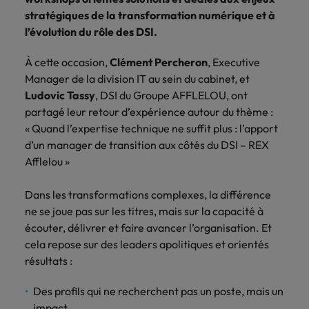
plus
aux enjeux de
de passion
Management de transition RH : une
cybersécurité.
de transition ou de
stratégiques de la transformation numérique et à
Égalité, diversité et inclusion
En
nos clients.
L'histoire de
Interim
transformation.
L'histoire de nos clients et managers
véritable alternative
l’évolution du rôle des DSI.
Juridique, fiscal & compliance
En
savoir
Statut, missions, organisation : toutes
nos clients et
Management
savoir
plus
les questions à se poser avant de se
managers
À cette occasion,
Clément Percheron
, Executive
Finance
Juridique,
Services,
Tendances business
Interim Management
plus
lancer.
Opérations & supply chain
Manager de la division IT au sein du cabinet, et
fiscal &
missions,
Découvrez le
Étude européenne du management
Pilotage
Ludovic Tassy
, DSI du Groupe AFFLELOU, ont
expertises,
compliance
rôle que nous
En savoir plus
de transition
financier en
discover our
partagé leur retour d’expérience autour du thème :
jouons dans
Ressources humaines
période de
Sécurisation
added value.
l'histoire de nos
« Quand l’expertise technique ne suffit plus : l’apport
croissance,
juridique et
clients et de nos
d’un manager de transition aux côtés du DSI – REX
crise ou
conformité dans
Sales & marketing
candidats
restructuration.
Afflelou »
des contextes
complexes.
Dans les transformations complexes, la différence
Restructuration & transformation
ne se joue pas sur les titres, mais sur la capacité à
Opérations &
Ressources
écouter, délivrer et faire avancer l’organisation. Et
supply chain
humaines
cela repose sur des leaders apolitiques et orientés
Rejoignez-nous
L’optimisation
Renfort
résultats :
de l’industrie, de
opérationnel ou
Nos experts parlent de leur métier et
la logistique et
stratégique en
Des profils qui ne recherchent pas un poste, mais un
de leur parcours. Témoignages.
des achats dans
gestion RH,
impact.