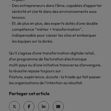
des contextes
sociale et
Des entrepreneurs dans l’âme, capables d’apporter
En savoir plus
complexe.
organisationnelle.
sérénité et clarté dans des environnements sous
tension.
Sales &
Restructuration
Et, de plus en plus, des experts dotés d’une double
marketing
&
Pourquoi faire appel à un manager
compétence “métier + transformation”,
transformation
de transition ?
Management
indispensable pour casser les silos et embarquer
de transition
Accompagnement
les équipes sur la durée.
Contexte d'intervention, profils
pour dévelloper
de situations
adaptés à votre organisation, durée
votre business
critiques ou de
Qu’il s’agisse d’une transformation digitale retail,
des missions, méthodologie : le
ou
mutations
d’un programme de facturation électronique
management de transition, une
repositionner
profondes.
multi‑pays ou d’une initiative transverse d’envergure,
votre offre.
solution agile et flexible.
la réussite repose toujours sur :
En savoir plus
Posture, expérience, écoute : la triade qui fait passer
les organisations de l’intention au résultat.
Partager cet article