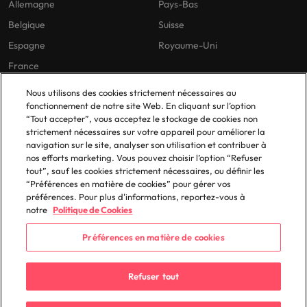
des contextes
sociale et
Allemagne
Pays-Bas
En savoir plus
complexe.
organisationnelle.
Belgique
Suisse
Espagne
Royaume-Uni
Sales &
Restructuration
France
marketing
&
Pourquoi faire appel à un manager
transformation
de transition ?
Nous utilisons des cookies strictement nécessaires au
Management
fonctionnement de notre site Web. En cliquant sur l’option
Nos politiques
Nos bureaux en France
de transition
Accompagnement
Contexte d'intervention, profils
“Tout accepter”, vous acceptez le stockage de cookies non
pour dévelloper
de situations
strictement nécessaires sur votre appareil pour améliorer la
adaptés à votre organisation, durée
Politique de confidentialité
Paris
votre business
critiques ou de
navigation sur le site, analyser son utilisation et contribuer à
des missions, méthodologie : le
ou
mutations
Politique de cookies
Lyon
nos efforts marketing. Vous pouvez choisir l’option “Refuser
management de transition, une
repositionner
profondes.
tout”, sauf les cookies strictement nécessaires, ou définir les
Policy Library
votre offre.
solution agile et flexible.
“Préférences en matière de cookies” pour gérer vos
préférences. Pour plus d'informations, reportez-vous à
En savoir plus
notre
Politique de Cookies
Préférences en matière de cookies
© 2025 Robert Walters Plc. All Rights Reserved.
Refuser tout