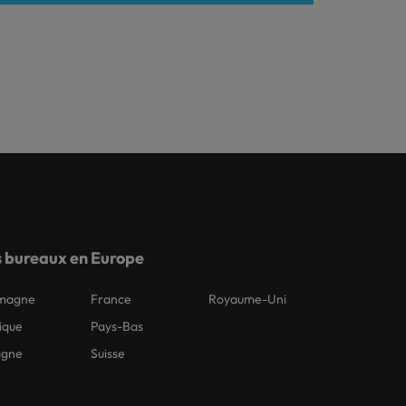
 bureaux en Europe
emagne
France
Royaume-Uni
ique
Pays-Bas
agne
Suisse