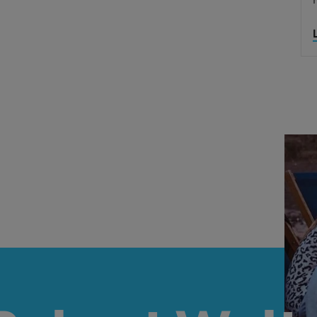
ent de transition pour
Accompagnement de situations c
er votre business ou
ou de mutations profondes.
onner votre offre.
une véritable alternative
nt de transition