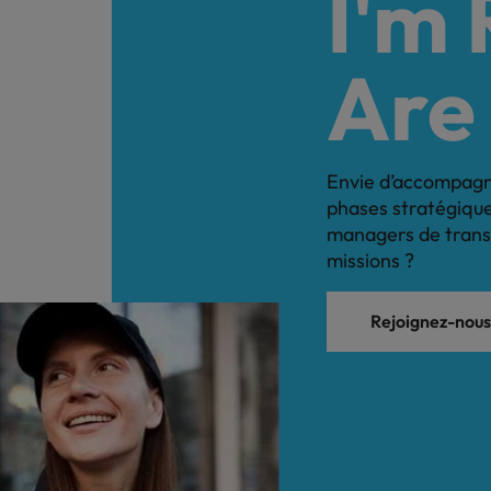
I'm
Pourquoi faire appel à un manager
de transition ?
Are
Contexte d'intervention, profils
adaptés à votre organisation, durée
des missions, méthodologie : le
management de transition, une
Envie d’accompagne
solution agile et flexible.
phases stratégiqu
managers de transi
En savoir plus
missions ?
Rejoignez-nous