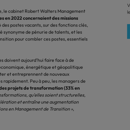
V
ent de transition pour
Accompagnement de situations c
ne, le cabinet Robert Walters Management
l
er votre business ou
ou de mutations profondes.
es en 2022 concernaient des missions
onner votre offre.
 des postes vacants, sur des fonctions clés,
une véritable alternative
té synonyme de pénurie de talents, et les
sition pour combler ces postes, essentiels
s doivent aujourd’hui faire face à de
 économique, énergétique et géopolitique
apter et entreprennent de nouveaux
nt de transition
és rapidement. Peu à peu, les managers de
des projets de transformation (33% en
formations, qu’elles soient structurelles,
célération et entraîne une augmentation
sions en Management de Transition »
,