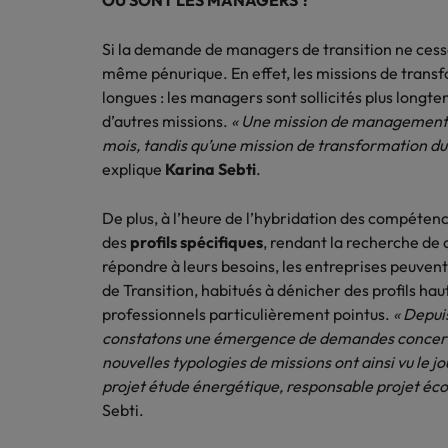
OÙ SONT LES MANAGERS ?
Pourquoi faire appel à un manager
de transition ?
Si la demande de managers de transition ne cesse
même pénurique. En effet, les missions de trans
Contexte d'intervention, profils
longues : les managers sont sollicités plus longte
adaptés à votre organisation, durée
d’autres missions.
« Une mission de management 
des missions, méthodologie : le
mois, tandis qu’une mission de transformation 
management de transition, une
explique
Karina Sebti
.
solution agile et flexible.
De plus, à l’heure de l’hybridation des compéten
En savoir plus
des
profils spécifiques
, rendant la recherche de 
répondre à leurs besoins, les entreprises peuve
de Transition, habitués à dénicher des profils ha
professionnels particulièrement pointus.
« Depui
constatons une émergence de demandes concerna
nouvelles typologies de missions ont ainsi vu le j
projet étude énergétique, responsable projet éco
Sebti.