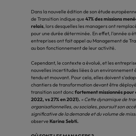
les questions à se poser avant de se
Managem
Opérations & supply chain
Dans la nouvelle édition de son étude européen
lancer.
dévellop
Interim Management
de Transition indique que
47% des missions mené
repositi
Tendances business
En savoir plus
relais
, lors desquelles les managers ont remplacé
Management de transition RH : 
Ressources humaines
pour une durée déterminée. En effet, l’année a é
entreprises ont fait appel au Management de Tran
Sales & marketing
au bon fonctionnement de leur activité.
Cependant, le contexte a évolué, et les entreprise
Restructuration & transformation
nouvelles incertitudes liées à un environnement
Tendances business
tendu et mouvant. Pour cela, elles doivent s’ad
Étude européenne du manageme
chantiers de transformation devant être déploy
transition sont donc
fortement missionnés pour 
Rejoignez-nous
2022, vs 27% en 2021).
« Cette dynamique de trans
Nos experts parlent de leur métier et
organisationnelles, ou sociales, poursuit son ac
de leur parcours. Témoignages.
significative de la demande et du volume de mis
observe
Karina Sebti.
En savoir plus