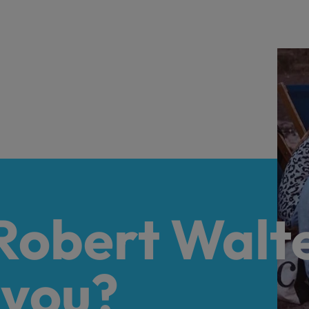
 Robert Walt
 you?