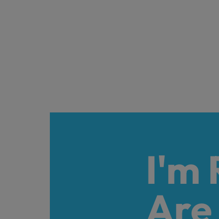
I'm
Are