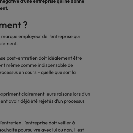
nsparence des salaires
 négative d’une entreprise qui ne donne
ent.
mment ?
e marque employeur de l’entreprise qui
galement.
nse post-entretien doit idéalement être
idèrent même comme indispensable de
rocessus en cours – quelle que soit la
 expriment clairement leurs raisons lors d’un
sent avoir déjà été rejetés d’un processus
entretien, l’entreprise doit veiller à
ouhaite poursuivre avec lui ou non. Il est