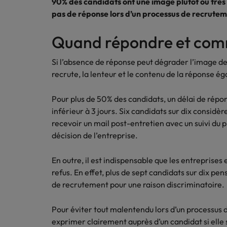
Les impacts de la directive tra
90% des candidats ont une image plutôt ou très
En savoir plus
pas de réponse lors d’un processus de recrutem
Quand répondre et co
Executive search
Trouvez les bons dirigeants pour votre
Si l’absence de réponse peut dégrader l’image d
entreprise grâce à notre service sur
recrute, la lenteur et le contenu de la réponse é
mesure.
Pour plus de 50% des candidats, un délai de répo
Contactez-nous pour en savoir plus
inférieur à 3 jours. Six candidats sur dix cons
recevoir un mail post-entretien avec un suivi du p
décision de l’entreprise.
En outre, il est indispensable que les entreprises
refus.
En effet, plus de sept candidats sur dix pen
de recrutement pour une raison discriminatoire.
Pour éviter tout malentendu lors d’un processus d’
exprimer clairement auprès d’un candidat si elle s