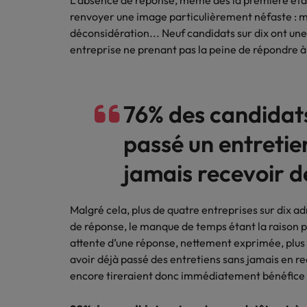
L’absence de réponse, même dès la première éta
Canada
Ressou
renvoyer une image particulièrement néfaste : 
Logistique & achats
Trouvez
Chile
déconsidération... Neuf candidats sur dix ont une
Notre responsabilité sociale et sociétale
Entreprises
l'occasio
Conseils carrière
entreprise ne prenant pas la peine de répondre à
Le guide des meilleures pratiq
meilleu
Chine continentale
Comment négocier son salaire 
Marketing & commercial
Corée du Sud
Nous r
Ressources humaines
76% des candidat
Avez-vo
Émirats Arabes Unis
dans le
passé un entretie
Santé
Espagne
Entreprises
jamais recevoir d
Conseils carrière
Etats-Unis
Le recrutement à l'ère des exi
Nous rejoindre
Assurer lors de ses 90 premiers
France
Malgré cela, plus de quatre entreprises sur dix
Travailler chez nous
de réponse, le manque de temps étant la raison 
Hong Kong
Nos collaborateurs font la différence.
attente d’une réponse, nettement exprimée, plus 
Lisez leurs témoignages pour en savoir
avoir déjà passé des entretiens sans jamais en re
Inde
plus sur une carrière chez Robert
encore tireraient donc immédiatement bénéfice
Walters France.
Entreprises
Indonésie