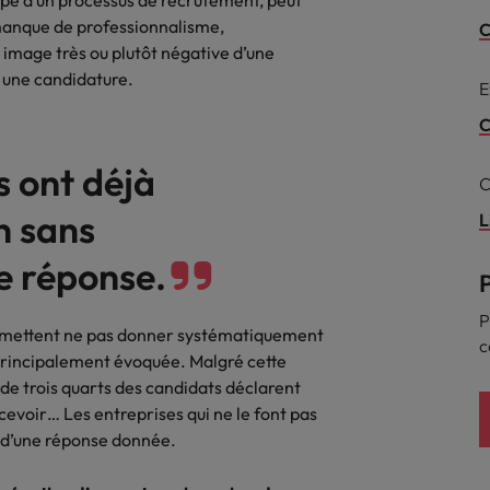
pe d’un processus de recrutement, peut
Mexique
rces humaines
Santé
manque de professionnalisme,
C
 un poste qui vous donnera
Obtenez un rôle clé dans une ent
 image très ou plutôt négative d’une
Nouvelle-Zélande
n d'aider les gens à tirer le
ayant du sens.
 une candidature.
ues en matière d'onboarding
E
r d'eux-même.
Pays-Bas
?
C
Philippines
ejoindre
s ont déjà
C
us déjà envisagé une carrière
Portugal
 recrutement ?
n sans
L
Royaume-Uni
e réponse.
Singapour
gences
 jours en tant que dirigeant
P
 admettent ne pas donner systématiquement
Suisse
c
principalement évoquée. Malgré cette
Taiwan
de trois quarts des candidats déclarent
cevoir… Les entreprises qui ne le font pas
Thailande
 d’une réponse donnée.
Vietnam