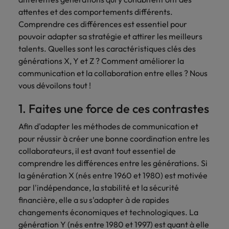
Case studies
hautement
Belgique
Malaisie
Espace presse
plus grand
Conseil
attentes et des comportements différents.
Juridique & fiscal
Comment négocier son salaire ?
Espace
Espace
Notre
stratégiques.
nombre d'offres
Mexique
Comprendre ces différences est essentiel pour
presse
presse
responsabilité
Canada
Mexique
d'emploi dans
Market intelligence
Talent development
Espace presse
pouvoir adapter sa stratégie et attirer les meilleurs
l'immobilier et la
sociale et
Nouvelle-Zélande
Entreprises
Logistique & achats
Consultez
Consultez nos
Conseils carrière
talents. Quelles sont les caractéristiques clés des
construction.
Chile
Nouvelle-Zélande
sociétale
Le guide des meilleures pratiques en
nos
dernières
Pays-Bas
Assurer lors de ses 90 premiers
générations X, Y et Z ? Comment améliorer la
Notre responsabilité sociale et sociétale
matière d'onboarding
dernières
études et
Notre politique
Chine continentale
Pays-Bas
jours en tant que dirigeant
Marketing & commercial
communication et la collaboration entre elles ? Nous
IT & digital
Juridique &
études et
prenez contact
Philippines
RSE nous permet
vous dévoilons tout !
parutions
avec nous.
fiscal
de réaliser le
Corée du Sud
Boostez votre
Philippines
Entreprises
dans la
Portugal
potentiel de
Ressources humaines
carrière en
Entrez en contact
Le recrutement à l'ère des
1. Faites une force de ces contrastes
presse.
chacun tout en
travaillant sur les
Émirats Arabes Unis
Portugal
avec des
exigences
Royaume-Uni
réduisant notre
technologies et
Afin d'adapter les méthodes de communication et
entreprises qui
impact sur
Santé
les projets les
Espagne
Royaume-Uni
renforcent leur
pour réussir à créer une bonne coordination entre les
Singapour
l'environnement.
plus pointus.
Entreprises
direction
collaborateurs, il est avant tout essentiel de
Découvrez-en
Etats-Unis
Suisse
Singapour
juridique ou
Les impacts de la directive
comprendre les différences entre les générations. Si
Nous rejoindre
plus sur notre
fiscale.
transparence des salaires
la génération X (nés entre 1960 et 1980) est motivée
engagement.
Taiwan
France
Suisse
par l'indépendance, la stabilité et la sécurité
Logistique &
Marketing &
Thailande
financière, elle a su s'adapter à de rapides
Travailler chez nous
Hong Kong
Taiwan
achats
commercial
changements économiques et technologiques. La
Vietnam
Nos collaborateurs font la différence.
génération Y (nés entre 1980 et 1997) est quant à elle
Inde
Thailande
Consultez nos
Jouez un rôle