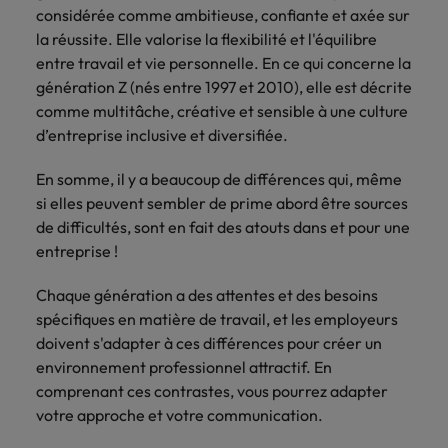
Lisez leurs témoignages pour en savoir
considérée comme ambitieuse, confiante et axée sur
opportunités en
déterminant
plus sur une carrière chez Robert
Indonésie
Vietnam
logistique &
dans l'histoire des
la réussite. Elle valorise la flexibilité et l'équilibre
Walters France.
achats dans de
marques et des
entre travail et vie personnelle. En ce qui concerne la
nombreux sites
employeurs les
génération Z (nés entre 1997 et 2010), elle est décrite
En savoir plus
en France.
plus respectés de
comme multitâche, créative et sensible à une culture
France.
d’entreprise inclusive et diversifiée.
Executive search
Ressources
Santé
En somme, il y a beaucoup de différences qui, même
Trouvez les bons dirigeants pour votre
humaines
si elles peuvent sembler de prime abord être sources
entreprise grâce à notre service sur
Obtenez un rôle
de difficultés, sont en fait des atouts dans et pour une
mesure.
clé dans une
Trouvez un poste
entreprise ayant
entreprise !
qui vous donnera
Contactez-nous pour en savoir plus
du sens.
l'occasion d'aider
Chaque génération a des attentes et des besoins
les gens à tirer le
meilleur d'eux-
spécifiques en matière de travail, et les employeurs
même.
doivent s'adapter à ces différences pour créer un
environnement professionnel attractif. En
Nous rejoindre
comprenant ces contrastes, vous pourrez adapter
votre approche et votre communication.
Avez-vous déjà
envisagé une