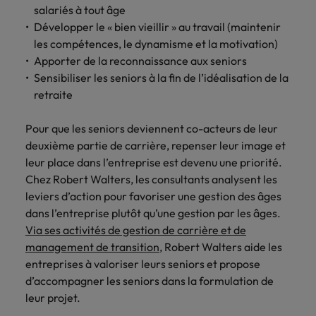
Lisez leurs témoignages pour en savoir
salariés à tout âge
opportunités en
déterminant
plus sur une carrière chez Robert
Indonésie
Vietnam
logistique &
dans l'histoire des
Développer le « bien vieillir » au travail (maintenir
Walters France.
achats dans de
marques et des
les compétences, le dynamisme et la motivation)
nombreux sites
employeurs les
Apporter de la reconnaissance aux seniors
En savoir plus
en France.
plus respectés de
Sensibiliser les seniors à la fin de l’idéalisation de la
France.
retraite
Executive search
Ressources
Santé
Pour que les seniors deviennent co-acteurs de leur
Trouvez les bons dirigeants pour votre
humaines
entreprise grâce à notre service sur
deuxième partie de carrière, repenser leur image et
Obtenez un rôle
mesure.
clé dans une
leur place dans l’entreprise est devenu une priorité.
Trouvez un poste
entreprise ayant
qui vous donnera
Chez Robert Walters, les consultants analysent les
Contactez-nous pour en savoir plus
du sens.
l'occasion d'aider
leviers d’action pour favoriser une gestion des âges
les gens à tirer le
dans l’entreprise plutôt qu’une gestion par les âges.
meilleur d'eux-
Via ses activités de gestion de carrière et de
même.
management de transition
, Robert Walters aide les
entreprises à valoriser leurs seniors et propose
Nous rejoindre
d’accompagner les seniors dans la formulation de
leur projet.
Avez-vous déjà
envisagé une