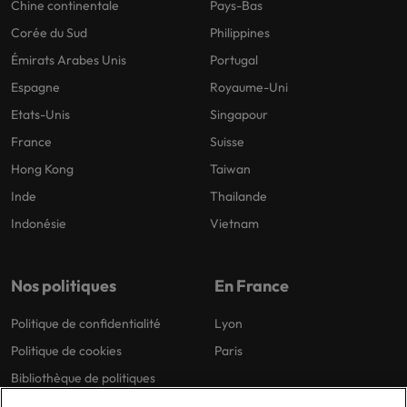
Chine continentale
Pays-Bas
Corée du Sud
Philippines
Émirats Arabes Unis
Portugal
Espagne
Royaume-Uni
Etats-Unis
Singapour
France
Suisse
Hong Kong
Taiwan
Inde
Thailande
Indonésie
Vietnam
Nos politiques
En France
Politique de confidentialité
Lyon
Politique de cookies
Paris
Bibliothèque de politiques