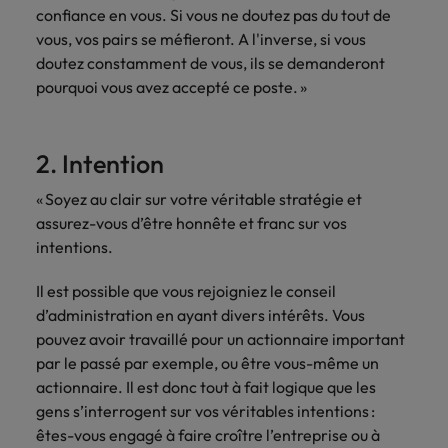
Lisez leurs témoignages pour en savoir
confiance en vous. Si vous ne doutez pas du tout de
opportunités en
déterminant
plus sur une carrière chez Robert
Indonésie
Vietnam
logistique &
dans l'histoire des
vous, vos pairs se méfieront. A l'inverse, si vous
Walters France.
achats dans de
marques et des
doutez constamment de vous, ils se demanderont
nombreux sites
employeurs les
pourquoi vous avez accepté ce poste. »
En savoir plus
en France.
plus respectés de
France.
Executive search
2. Intention
Ressources
Santé
Trouvez les bons dirigeants pour votre
humaines
« Soyez au clair sur votre véritable stratégie et
entreprise grâce à notre service sur
Obtenez un rôle
assurez-vous d’être honnête et franc sur vos
mesure.
clé dans une
Trouvez un poste
intentions.
entreprise ayant
qui vous donnera
Contactez-nous pour en savoir plus
du sens.
l'occasion d'aider
Il est possible que vous rejoigniez le conseil
les gens à tirer le
d’administration en ayant divers intérêts. Vous
meilleur d'eux-
même.
pouvez avoir travaillé pour un actionnaire important
par le passé par exemple, ou être vous-même un
actionnaire. Il est donc tout à fait logique que les
Nous rejoindre
gens s’interrogent sur vos véritables intentions :
Avez-vous déjà
êtes-vous engagé à faire croître l’entreprise ou à
envisagé une