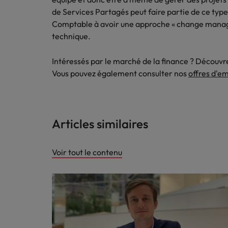
Les impacts de la directive tra
En savoir plus
de Services Partagés peut faire partie de ce typ
Comptable à avoir une approche « change manag
technique.
Executive search
Intéressés par le marché de la finance ? Découv
Trouvez les bons dirigeants pour votre
Vous pouvez également consulter nos
offres d'e
entreprise grâce à notre service sur
mesure.
Contactez-nous pour en savoir plus
Articles similaires
Voir tout le contenu