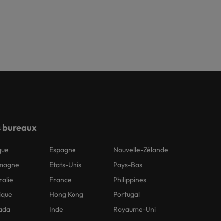
 bureaux
que
Espagne
Nouvelle-Zélande
emagne
Etats-Unis
Pays-Bas
ralie
France
Philippines
ique
Hong Kong
Portugal
ada
Inde
Royaume-Uni