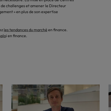
nsparence des salaires
e de challenges et amener le Directeur
ement » en plus de son expertise
rez
les tendances du marché
en finance.
mplo
i en finance.