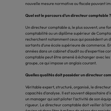
Canada
Ressou
nouvelle mesure normative ou fiscale pouvant im
Logistique & achats
Trouvez
Chile
Notre responsabilité sociale et sociétale
Entreprises
Quel est le parcours d’un directeur comptable ?
l'occasio
Conseils carrière
Le guide des meilleures pratiq
meilleu
Chine continentale
Comment négocier son salaire 
Marketing & commercial
Un directeur comptable a, le plus souvent, une 
Corée du Sud
comptabilité ou un diplôme supérieur de Comptabi
Nous r
Ressources humaines
recherchent notamment ceux qui possèdent un di
Avez-vo
Émirats Arabes Unis
sortants d’une école supérieure de commerce. En
dans le
années dans un cabinet d’audit ou d’expertise co
Santé
Espagne
comptable peut être amené à échanger avec les fi
Entreprises
groupe, ce qui impose un anglais courant.
Conseils carrière
Etats-Unis
Le recrutement à l'ère des exi
Nous rejoindre
Assurer lors de ses 90 premiers
Quelles qualités doit posséder un directeur co
France
Travailler chez nous
Hong Kong
Nos collaborateurs font la différence.
Véritable expert, structuré, organisé, le directeu
Lisez leurs témoignages pour en savoir
capacités d’analyse. Il est souvent dépositaire d'
Inde
plus sur une carrière chez Robert
un manager qui sait piloter l’activité de son équi
Walters France.
rigueur. Le directeur comptable doit veiller à l’a
Entreprises
Indonésie
équipe et donc être à même de gérer des projets 