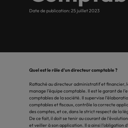
Banque & assurance
Contactez-nous
nouvell
Prenez 
nous co
En savoir plus
Études
Tant au niveau mondial que local, nous servons le marché du
Date de publication: 25 juillet 2023
Recommander un proche
l'emploi.
Recrutement permanent
échanger
Business support
Financ
Contactez-nous
Investisseurs
Recrutement temporaire
Conseils carrière
Espace
Étude de rémunération
Exploite
Espace
Consult
Comptabilité
postes 
Management de transition
En France
Notre histoire
parution
Podcasts
Consult
International candidate management
prenez 
Management de transition
Lyon
Engineering, manufacturing & operations
IT & di
Égalité, diversité et inclusion
Conseils entreprises
Espace intérimaire
Outsourcing
Nos bureaux
Boostez 
Quel est le rôle d'un directeur comptable ?
Finance
les tech
Témoignages de nos clients et de nos candidats
Vidéos & webinars
pointus.
Outsourcing
Afrique
Rattaché au directeur administratif et financier,
Immobilier & construction
manage l’équipe comptable. Il est le garant de l’
Nos partenariats
Allemagne
Étude de rémunération
Conseil
Logist
Conseils carrière
comptables de la société. Il supervise l’élaborat
6 signes qui montrent qu’il est
IT & digital
comptables et fiscaux, contrôle la correcte appl
Consulte
Australie
Market intelligence
Case studies
Espace presse
& achat
des comptes, et ce, dans le strict respect de la lé
France.
Belgique
De ce fait, il doit se tenir au courant de l’évolut
Juridique & fiscal
et veiller à son application. Il a ainsi l’obligat
Espace presse