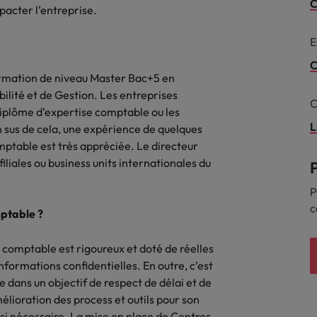
Mexique
C
rces humaines
Santé
pacter l’entreprise.
 un poste qui vous donnera
Obtenez un rôle clé dans une ent
Nouvelle-Zélande
E
n d'aider les gens à tirer le
ayant du sens.
ues en matière d'onboarding
r d'eux-même.
Pays-Bas
C
?
formation de niveau Master Bac+5 en
lité et de Gestion. Les entreprises
Philippines
ejoindre
C
plôme d’expertise comptable ou les
us déjà envisagé une carrière
Portugal
L
 sus de cela, une expérience de quelques
 recrutement ?
mptable est très appréciée. Le directeur
Royaume-Uni
liales ou business units internationales du
Singapour
gences
P
 jours en tant que dirigeant
c
mptable ?
Suisse
Taiwan
r comptable est rigoureux et doté de réelles
informations confidentielles. En outre, c’est
Thailande
pe dans un objectif de respect de délai et de
mélioration des process et outils pour son
Vietnam
si nécessaire. La mise en place de Centres