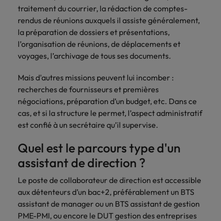
Lisez leurs témoignages pour en savoir
opportunités en
déterminant
traitement du courrier, la rédaction de comptes-
plus sur une carrière chez Robert
Indonésie
Vietnam
logistique &
dans l'histoire des
rendus de réunions auxquels il assiste généralement,
Walters France.
achats dans de
marques et des
la préparation de dossiers et présentations,
nombreux sites
employeurs les
l’organisation de réunions, de déplacements et
En savoir plus
en France.
plus respectés de
voyages, l’archivage de tous ses documents.
France.
Executive search
Mais d'autres missions peuvent lui incomber :
Ressources
Santé
recherches de fournisseurs et premières
Trouvez les bons dirigeants pour votre
humaines
négociations, préparation d’un budget, etc. Dans ce
entreprise grâce à notre service sur
Obtenez un rôle
mesure.
cas, et si la structure le permet, l’aspect administratif
clé dans une
Trouvez un poste
entreprise ayant
est confié à un secrétaire qu’il supervise.
qui vous donnera
Contactez-nous pour en savoir plus
du sens.
l'occasion d'aider
Quel est le parcours type d'un
les gens à tirer le
meilleur d'eux-
assistant de direction ?
même.
Le poste de collaborateur de direction est accessible
aux détenteurs d’un bac+2, préférablement un BTS
Nous rejoindre
assistant de manager ou un BTS assistant de gestion
Avez-vous déjà
PME-PMI, ou encore le DUT gestion des entreprises
envisagé une