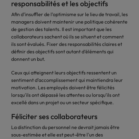
responsabilités et les objectifs
Lisez leurs témoignages pour en savoir
opportunités en
déterminant
plus sur une carrière chez Robert
Indonésie
Vietnam
logistique &
dans l'histoire des
Afin d’insuffler de l’optimisme sur le lieu de travail, les
Walters France.
achats dans de
marques et des
managers doivent maintenir une politique cohérente
nombreux sites
employeurs les
de gestion des talents. Il est important que les
En savoir plus
en France.
plus respectés de
collaborateurs sachent où ils se situent et comment
France.
Executive search
ils sont évalués. Fixer des responsabilités claires et
définir des objectifs sont autant d’éléments qui
Ressources
Santé
Trouvez les bons dirigeants pour votre
donnent un but.
humaines
entreprise grâce à notre service sur
Obtenez un rôle
mesure.
clé dans une
Trouvez un poste
Ceux qui atteignent leurs objectifs ressentent un
entreprise ayant
qui vous donnera
sentiment d’accomplissement qui maintiendra leur
Contactez-nous pour en savoir plus
du sens.
l'occasion d'aider
motivation. Les employés doivent être félicités
les gens à tirer le
lorsqu'ils ont dépassé les attentes ou lorsqu’ils ont
meilleur d'eux-
excellé dans un projet ou un secteur spécifique.
même.
Féliciter ses collaborateurs
Nous rejoindre
La distinction du personnel ne devrait jamais être
Avez-vous déjà
sous-estimée et elle est peut-être l'un des
envisagé une