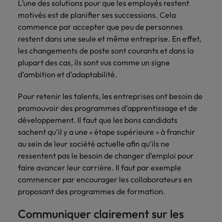
Case studies
L’une des solutions pour que les employés restent
hautement
Belgique
Malaisie
Espace presse
plus grand
Conseil
Juridique & fiscal
Comment négocier son salaire ?
Espace
Espace
Notre
stratégiques.
motivés est de planifier ses successions. Cela
nombre d'offres
Mexique
presse
presse
responsabilité
Canada
Mexique
d'emploi dans
commence par accepter que peu de personnes
Market intelligence
Talent development
Espace presse
l'immobilier et la
sociale et
Nouvelle-Zélande
Entreprises
restent dans une seule et même entreprise. En effet,
Logistique & achats
Consultez
Consultez nos
Conseils carrière
construction.
Chile
Nouvelle-Zélande
sociétale
Le guide des meilleures pratiques en
les changements de poste sont courants et dans la
nos
dernières
Pays-Bas
Assurer lors de ses 90 premiers
Notre responsabilité sociale et sociétale
matière d'onboarding
plupart des cas, ils sont vus comme un signe
dernières
études et
Notre politique
Chine continentale
Pays-Bas
jours en tant que dirigeant
Marketing & commercial
IT & digital
Juridique &
études et
prenez contact
d’ambition et d'adaptabilité.
Philippines
RSE nous permet
parutions
avec nous.
fiscal
de réaliser le
Corée du Sud
Boostez votre
Philippines
Entreprises
dans la
Pour retenir les talents, les entreprises ont besoin de
Portugal
potentiel de
Ressources humaines
carrière en
Entrez en contact
Le recrutement à l'ère des
presse.
promouvoir des programmes d’apprentissage et de
chacun tout en
travaillant sur les
Émirats Arabes Unis
Portugal
avec des
exigences
Royaume-Uni
réduisant notre
développement. Il faut que les bons candidats
technologies et
entreprises qui
impact sur
Santé
sachent qu’il y a une « étape supérieure » à franchir
les projets les
Espagne
Royaume-Uni
renforcent leur
Singapour
l'environnement.
plus pointus.
Entreprises
au sein de leur société actuelle afin qu’ils ne
direction
Découvrez-en
Etats-Unis
Suisse
Singapour
juridique ou
Les impacts de la directive
ressentent pas le besoin de changer d’emploi pour
Nous rejoindre
plus sur notre
fiscale.
transparence des salaires
faire avancer leur carrière. Il faut par exemple
engagement.
Taiwan
France
Suisse
commencer par encourager les collaborateurs en
Logistique &
Marketing &
proposant des programmes de formation.
Thailande
Travailler chez nous
Hong Kong
Taiwan
achats
commercial
Communiquer clairement sur les
Vietnam
Nos collaborateurs font la différence.
Inde
Thailande
Consultez nos
Jouez un rôle