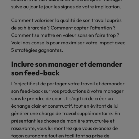
Case studies
hautement
Belgique
Malaisie
Espace presse
plus grand
Conseil
suive au jour le jour les signes de votre implication.
Juridique & fiscal
Comment négocier son salaire ?
Espace
Espace
Notre
stratégiques.
nombre d'offres
Mexique
presse
presse
responsabilité
Canada
Mexique
d'emploi dans
Market intelligence
Comment valoriser la qualité de son travail auprès
Talent development
Espace presse
l'immobilier et la
sociale et
Nouvelle-Zélande
Entreprises
Logistique & achats
Consultez
Consultez nos
de sa hiérarchie ? Comment capter l’attention ?
Conseils carrière
construction.
Chile
Nouvelle-Zélande
sociétale
Le guide des meilleures pratiques en
nos
dernières
Comment se mettre en valeur sans en faire trop ?
Pays-Bas
Assurer lors de ses 90 premiers
Notre responsabilité sociale et sociétale
matière d'onboarding
dernières
études et
Notre politique
Voici nos conseils pour maximiser votre impact avec
Chine continentale
Pays-Bas
jours en tant que dirigeant
Marketing & commercial
IT & digital
Juridique &
études et
prenez contact
Philippines
RSE nous permet
5 stratégies gagnantes.
parutions
avec nous.
fiscal
de réaliser le
Corée du Sud
Boostez votre
Philippines
Entreprises
dans la
Portugal
potentiel de
Inclure son manager et demander
Ressources humaines
carrière en
Entrez en contact
Le recrutement à l'ère des
presse.
chacun tout en
travaillant sur les
Émirats Arabes Unis
Portugal
avec des
son feed-back
exigences
Royaume-Uni
réduisant notre
technologies et
entreprises qui
impact sur
Santé
les projets les
Espagne
Royaume-Uni
L’objectif est de partager votre travail et demander
renforcent leur
Singapour
l'environnement.
plus pointus.
Entreprises
direction
son feed-back sur vos productions à votre manager
Découvrez-en
Etats-Unis
Suisse
Singapour
juridique ou
Les impacts de la directive
sans le prendre de court. Il s’agit ici de créer un
Nous rejoindre
plus sur notre
fiscale.
transparence des salaires
échange clair et constructif, tout en évitant de lui
engagement.
Taiwan
France
Suisse
générer une charge de travail supplémentaire. En
Logistique &
Marketing &
présentant les choses de manière structurée et
Thailande
Travailler chez nous
Hong Kong
Taiwan
achats
commercial
rassurante, vous lui montrez que vous avancez de
Vietnam
Nos collaborateurs font la différence.
façon autonome tout en facilitant sa prise de
Inde
Thailande
Consultez nos
Jouez un rôle