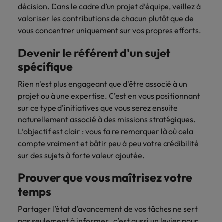
Lisez leurs témoignages pour en savoir
décision. Dans le cadre d’un projet d’équipe, veillez à
opportunités en
déterminant
plus sur une carrière chez Robert
Indonésie
Vietnam
valoriser les contributions de chacun plutôt que de
logistique &
dans l'histoire des
Walters France.
achats dans de
marques et des
vous concentrer uniquement sur vos propres efforts.
nombreux sites
employeurs les
En savoir plus
en France.
plus respectés de
Devenir le référent d'un sujet
France.
spécifique
Executive search
Rien n'est plus engageant que d'être associé à un
Ressources
Santé
Trouvez les bons dirigeants pour votre
projet ou à une expertise. C’est en vous positionnant
humaines
entreprise grâce à notre service sur
Obtenez un rôle
sur ce type d’initiatives que vous serez ensuite
mesure.
clé dans une
Trouvez un poste
naturellement associé à des missions stratégiques.
entreprise ayant
qui vous donnera
L’objectif est clair : vous faire remarquer là où cela
Contactez-nous pour en savoir plus
du sens.
l'occasion d'aider
compte vraiment et bâtir peu à peu votre crédibilité
les gens à tirer le
sur des sujets à forte valeur ajoutée.
meilleur d'eux-
même.
Prouver que vous maîtrisez votre
temps
Nous rejoindre
Partager l’état d’avancement de vos tâches ne sert
Avez-vous déjà
pas seulement à informer : c’est aussi un levier pour
envisagé une