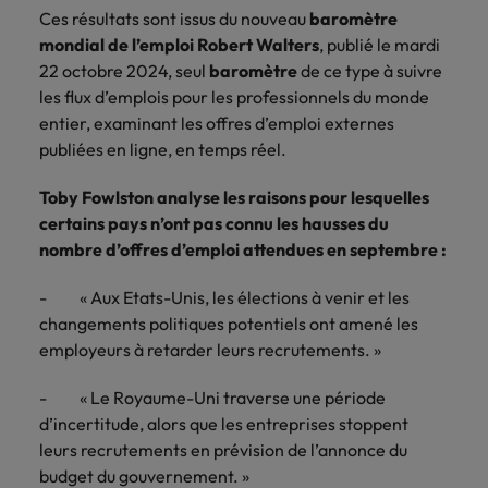
Lisez leurs témoignages pour en savoir
opportunités en
déterminant
Ces résultats sont issus du nouveau
baromètre
plus sur une carrière chez Robert
Indonésie
Vietnam
logistique &
dans l'histoire des
mondial de l’emploi Robert Walters
, publié le mardi
Walters France.
achats dans de
marques et des
22 octobre 2024, seul
baromètre
de ce type à suivre
nombreux sites
employeurs les
les flux d’emplois pour les professionnels du monde
En savoir plus
en France.
plus respectés de
entier, examinant les offres d’emploi externes
France.
publiées en ligne, en temps réel.
Executive search
Ressources
Santé
Toby Fowlston analyse les raisons pour lesquelles
Trouvez les bons dirigeants pour votre
humaines
certains pays n’ont pas connu les hausses du
entreprise grâce à notre service sur
Obtenez un rôle
mesure.
nombre d’offres d’emploi attendues en septembre :
clé dans une
Trouvez un poste
entreprise ayant
qui vous donnera
Contactez-nous pour en savoir plus
du sens.
- « Aux Etats-Unis, les élections à venir et les
l'occasion d'aider
les gens à tirer le
changements politiques potentiels ont amené les
meilleur d'eux-
employeurs à retarder leurs recrutements. »
même.
- « Le Royaume-Uni traverse une période
d’incertitude, alors que les entreprises stoppent
Nous rejoindre
leurs recrutements en prévision de l’annonce du
Avez-vous déjà
budget du gouvernement. »
envisagé une