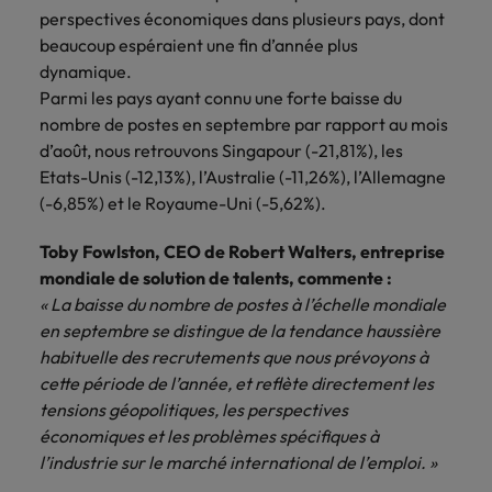
Case studies
hautement
Belgique
Malaisie
Espace presse
plus grand
Conseil
perspectives économiques dans plusieurs pays, dont
Juridique & fiscal
Comment négocier son salaire ?
Espace
Espace
Notre
stratégiques.
nombre d'offres
Mexique
beaucoup espéraient une fin d’année plus
presse
presse
responsabilité
Canada
Mexique
d'emploi dans
Market intelligence
dynamique.
Talent development
Espace presse
l'immobilier et la
sociale et
Nouvelle-Zélande
Entreprises
Logistique & achats
Consultez
Consultez nos
Parmi les pays ayant connu une forte baisse du
Conseils carrière
construction.
Chile
Nouvelle-Zélande
sociétale
Le guide des meilleures pratiques en
nos
dernières
nombre de postes en septembre par rapport au mois
Pays-Bas
Assurer lors de ses 90 premiers
Notre responsabilité sociale et sociétale
matière d'onboarding
dernières
études et
Notre politique
d’août, nous retrouvons Singapour (-21,81%), les
Chine continentale
Pays-Bas
jours en tant que dirigeant
Marketing & commercial
IT & digital
Juridique &
études et
prenez contact
Philippines
RSE nous permet
Etats-Unis (-12,13%), l’Australie (-11,26%), l’Allemagne
parutions
avec nous.
fiscal
de réaliser le
Corée du Sud
Boostez votre
Philippines
Entreprises
(-6,85%) et le Royaume-Uni (-5,62%).
dans la
Portugal
potentiel de
Ressources humaines
carrière en
Entrez en contact
Le recrutement à l'ère des
presse.
chacun tout en
travaillant sur les
Émirats Arabes Unis
Portugal
avec des
Toby Fowlston, CEO de Robert Walters, entreprise
exigences
Royaume-Uni
réduisant notre
technologies et
entreprises qui
mondiale de solution de talents, commente :
impact sur
Santé
les projets les
Espagne
Royaume-Uni
renforcent leur
Singapour
« La baisse du nombre de postes à l’échelle mondiale
l'environnement.
plus pointus.
Entreprises
direction
en septembre se distingue de la tendance haussière
Découvrez-en
Etats-Unis
Suisse
Singapour
juridique ou
Les impacts de la directive
Nous rejoindre
plus sur notre
habituelle des recrutements que nous prévoyons à
fiscale.
transparence des salaires
engagement.
cette période de l’année, et reflète directement les
Taiwan
France
Suisse
tensions géopolitiques, les perspectives
Logistique &
Marketing &
Thailande
Travailler chez nous
Hong Kong
économiques et les problèmes spécifiques à
Taiwan
achats
commercial
l’industrie sur le marché international de l’emploi. »
Vietnam
Nos collaborateurs font la différence.
Inde
Thailande
Consultez nos
Jouez un rôle