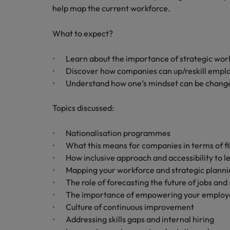
Les impacts de la directive tra
En savoir plus
help map the current workforce.
What to expect?
Executive search
Learn about the importance of strategic wor
Trouvez les bons dirigeants pour votre
Discover how companies can up/reskill employ
entreprise grâce à notre service sur
Understand how one’s mindset can be change
mesure.
Contactez-nous pour en savoir plus
Topics discussed:
Nationalisation programmes
What this means for companies in terms of fill
How inclusive approach and accessibility to
Mapping your workforce and strategic plann
The role of forecasting the future of jobs and
The importance of empowering your employe
Culture of continuous improvement
Addressing skills gaps and internal hiring