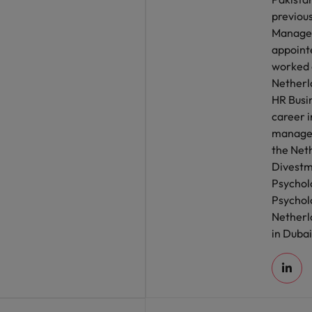
previou
Manage
appointe
worked a
Netherl
HR Busin
career 
managem
the Net
Divestm
Psycholo
Psycholo
Netherla
in Dubai