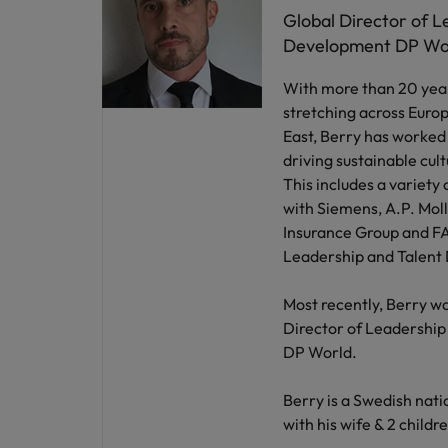
Global Director of L
Development DP Wo
With more than 20 yea
stretching across Europ
East, Berry has worked 
driving sustainable cul
This includes a variety 
with Siemens, A.P. Mol
Insurance Group and FA
Leadership and Talent
Most recently, Berry w
Director of Leadership
DP World.
Berry is a Swedish natio
with his wife & 2 childr