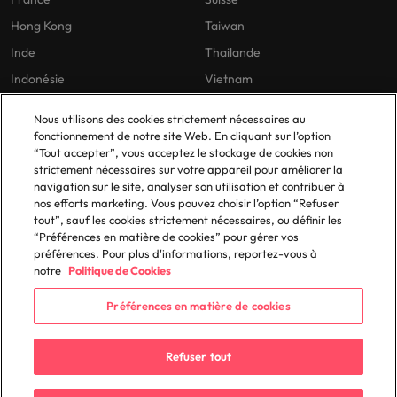
Hong Kong
Taiwan
Inde
Thailande
Indonésie
Vietnam
Nous utilisons des cookies strictement nécessaires au
fonctionnement de notre site Web. En cliquant sur l’option
Nos politiques
En France
“Tout accepter”, vous acceptez le stockage de cookies non
strictement nécessaires sur votre appareil pour améliorer la
Politique de confidentialité
Lyon
navigation sur le site, analyser son utilisation et contribuer à
Politique de cookies
Paris
nos efforts marketing. Vous pouvez choisir l’option “Refuser
tout”, sauf les cookies strictement nécessaires, ou définir les
Bibliothèque de politiques
“Préférences en matière de cookies” pour gérer vos
préférences. Pour plus d'informations, reportez-vous à
notre
Politique de Cookies
Préférences en matière de cookies
© 2025 Robert Walters Plc. All Rights Reserved.
Refuser tout