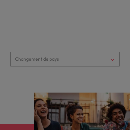
carrière dans le
t: +64 (0) 4 471 9700
recrutement ?
f: +64 (0) 4 473 6039
e:
wellington@robertwalters.co.nz
Changement de pays