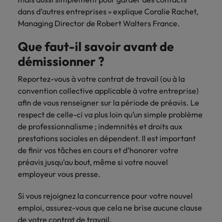
Lisez leurs témoignages pour en savoir
opportunités en
déterminant
dans d’autres entreprises » explique Coralie Rachet,
plus sur une carrière chez Robert
Indonésie
Vietnam
logistique &
dans l'histoire des
Managing Director de Robert Walters France.
Walters France.
achats dans de
marques et des
nombreux sites
employeurs les
Que faut-il savoir avant de
En savoir plus
en France.
plus respectés de
démissionner ?
France.
Executive search
Reportez-vous à votre contrat de travail (ou à la
Ressources
Santé
Trouvez les bons dirigeants pour votre
convention collective applicable à votre entreprise)
humaines
entreprise grâce à notre service sur
afin de vous renseigner sur la période de préavis. Le
Obtenez un rôle
mesure.
clé dans une
respect de celle-ci va plus loin qu’un simple problème
Trouvez un poste
entreprise ayant
qui vous donnera
de professionnalisme ; indemnités et droits aux
Contactez-nous pour en savoir plus
du sens.
l'occasion d'aider
prestations sociales en dépendent. Il est important
les gens à tirer le
de finir vos tâches en cours et d’honorer votre
meilleur d'eux-
préavis jusqu’au bout, même si votre nouvel
même.
employeur vous presse.
Nous rejoindre
Si vous rejoignez la concurrence pour votre nouvel
emploi, assurez-vous que cela ne brise aucune clause
Avez-vous déjà
de votre contrat de travail.
envisagé une