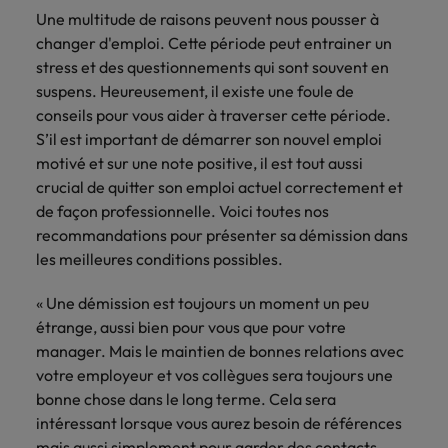
Case studies
hautement
Belgique
Malaisie
Espace presse
plus grand
Conseil
Une multitude de raisons peuvent nous pousser à
Juridique & fiscal
Comment négocier son salaire ?
Espace
Espace
Notre
stratégiques.
nombre d'offres
Mexique
changer d'emploi. Cette période peut entrainer un
presse
presse
responsabilité
Canada
Mexique
d'emploi dans
Market intelligence
Talent development
Espace presse
stress et des questionnements qui sont souvent en
l'immobilier et la
sociale et
Nouvelle-Zélande
Entreprises
Logistique & achats
Consultez
Consultez nos
suspens. Heureusement, il existe une foule de
Conseils carrière
construction.
Chile
Nouvelle-Zélande
sociétale
Le guide des meilleures pratiques en
nos
dernières
conseils pour vous aider à traverser cette période.
Pays-Bas
Assurer lors de ses 90 premiers
Notre responsabilité sociale et sociétale
matière d'onboarding
dernières
études et
Notre politique
Chine continentale
S’il est important de démarrer son nouvel emploi
Pays-Bas
jours en tant que dirigeant
Marketing & commercial
IT & digital
Juridique &
études et
prenez contact
Philippines
RSE nous permet
motivé et sur une note positive, il est tout aussi
parutions
avec nous.
fiscal
de réaliser le
Corée du Sud
Boostez votre
Philippines
Entreprises
crucial de quitter son emploi actuel correctement et
dans la
Portugal
potentiel de
Ressources humaines
carrière en
Entrez en contact
Le recrutement à l'ère des
de façon professionnelle. Voici toutes nos
presse.
chacun tout en
travaillant sur les
Émirats Arabes Unis
Portugal
avec des
exigences
Royaume-Uni
recommandations pour présenter sa démission dans
réduisant notre
technologies et
entreprises qui
les meilleures conditions possibles.
impact sur
Santé
les projets les
Espagne
Royaume-Uni
renforcent leur
Singapour
l'environnement.
plus pointus.
Entreprises
direction
Découvrez-en
« Une démission est toujours un moment un peu
Etats-Unis
Suisse
Singapour
juridique ou
Les impacts de la directive
Nous rejoindre
plus sur notre
étrange, aussi bien pour vous que pour votre
fiscale.
transparence des salaires
engagement.
Taiwan
manager. Mais le maintien de bonnes relations avec
France
Suisse
votre employeur et vos collègues sera toujours une
Logistique &
Marketing &
Thailande
Travailler chez nous
Hong Kong
Taiwan
bonne chose dans le long terme. Cela sera
achats
commercial
intéressant lorsque vous aurez besoin de références
Vietnam
Nos collaborateurs font la différence.
Inde
Thailande
Consultez nos
Jouez un rôle
mais aussi simplement pour garder des contacts