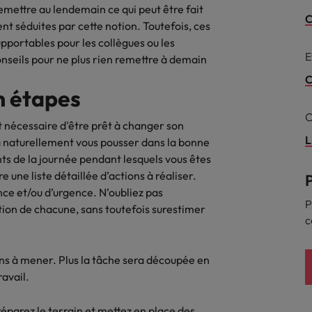
Mexique
rces humaines
Santé
 remettre au lendemain ce qui peut être fait
C
t séduites par cette notion. Toutefois, ces
 un poste qui vous donnera
Obtenez un rôle clé dans une ent
Nouvelle-Zélande
portables pour les collègues ou les
n d'aider les gens à tirer le
ayant du sens.
ues en matière d'onboarding
E
onseils pour ne plus rien remettre à demain
r d'eux-même.
Pays-Bas
?
C
n étapes
Philippines
ejoindre
C
us déjà envisagé une carrière
Portugal
t nécessaire d'être prêt à changer son
 recrutement ?
L
 naturellement vous pousser dans la bonne
Royaume-Uni
ts de la journée pendant lesquels vous êtes
re une liste détaillée d’actions à réaliser.
Singapour
gences
nce et/ou d’urgence. N’oubliez pas
 jours en tant que dirigeant
P
tion de chacune, sans toutefois surestimer
Suisse
c
Taiwan
ions à mener. Plus la tâche sera découpée en
Thailande
ravail.
Vietnam
 préparez le terrain et mettez en place des