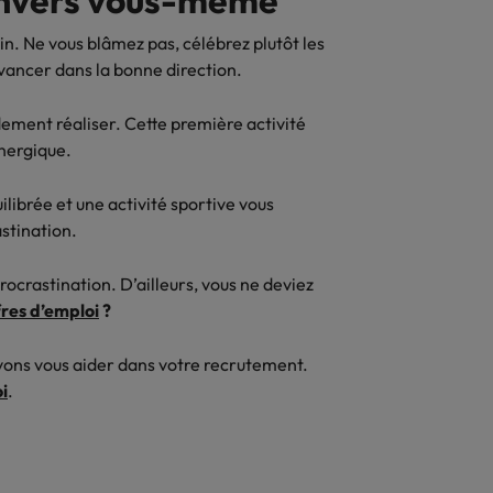
 envers vous-même
. Ne vous blâmez pas, célébrez plutôt les
vancer dans la bonne direction.
dement réaliser. Cette première activité
énergique.
librée et une activité sportive vous
stination.
rocrastination. D’ailleurs, vous ne deviez
fres d’emploi
?
vons vous aider dans votre recrutement.
i
.