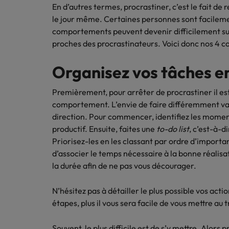
Canada
Ressou
En d’autres termes, procrastiner, c’est le fait de
Logistique & achats
le jour même. Certaines personnes sont facilemen
Trouvez
Chile
Notre responsabilité sociale et sociétale
Entreprises
comportements peuvent devenir difficilement sup
l'occasio
Conseils carrière
Le guide des meilleures pratiq
proches des procrastinateurs. Voici donc nos 4 c
meilleu
Chine continentale
Comment négocier son salaire 
Marketing & commercial
Organisez vos tâches e
Corée du Sud
Nous r
Ressources humaines
Avez-vo
Émirats Arabes Unis
Premièrement,
pour arrêter de procrastiner il es
dans le
comportement. L’envie de faire différemment va
Santé
Espagne
direction. Pour commencer, identifiez les momen
Entreprises
productif. Ensuite, faites une
to-do list
, c’est-à-di
Conseils carrière
Etats-Unis
Le recrutement à l'ère des exi
Nous rejoindre
Priorisez-les en les classant par ordre d’importa
Assurer lors de ses 90 premiers
d’associer le temps nécessaire à la bonne réalisa
France
Travailler chez nous
la durée afin de ne pas vous décourager.
Hong Kong
Nos collaborateurs font la différence.
Lisez leurs témoignages pour en savoir
N’hésitez pas à détailler le plus possible vos act
Inde
plus sur une carrière chez Robert
étapes, plus il vous sera facile de vous mettre au t
Walters France.
Entreprises
Indonésie
Souvent, le plus difficile est de s’y mettre. Alors