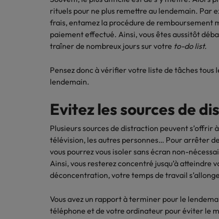
Les impacts de la directive tra
En savoir plus
rituels pour ne plus remettre au lendemain. Par
frais, entamez la procédure de remboursement mi
paiement effectué. Ainsi, vous êtes aussitôt débar
Executive search
traîner de nombreux jours sur votre
to-do list.
Trouvez les bons dirigeants pour votre
Pensez donc à vérifier votre liste de tâches tous le
entreprise grâce à notre service sur
lendemain.
mesure.
Contactez-nous pour en savoir plus
Evitez les sources de di
Plusieurs sources de distraction peuvent s’offrir 
télévision, les autres personnes… Pour arrêter d
vous pourrez vous isoler sans écran non-nécessair
Ainsi, vous resterez concentré jusqu’à atteindre v
déconcentration, votre temps de travail s’allonge
Vous avez un rapport à terminer pour le lendemain
téléphone et de votre ordinateur pour éviter le m