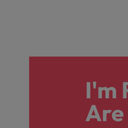
I'm
Are