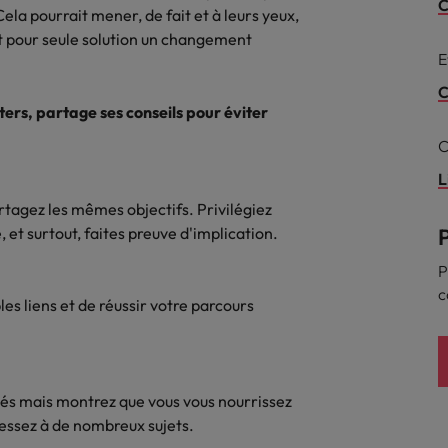
Mexique
C
rces humaines
Santé
Cela pourrait mener, de fait et à leurs yeux,
nt pour seule solution un changement
 un poste qui vous donnera
Obtenez un rôle clé dans une ent
Nouvelle-Zélande
E
n d'aider les gens à tirer le
ayant du sens.
ues en matière d'onboarding
r d'eux-même.
Pays-Bas
C
?
ers, partage ses conseils pour éviter
Philippines
ejoindre
C
us déjà envisagé une carrière
Portugal
L
 recrutement ?
tagez les mêmes objectifs. Privilégiez
Royaume-Uni
e, et surtout, faites preuve d'implication.
Singapour
gences
P
 jours en tant que dirigeant
c
les liens et de réussir votre parcours
Suisse
Taiwan
Thailande
chés mais montrez que vous vous nourrissez
ressez à de nombreux sujets.
Vietnam