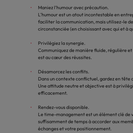
Les impacts de la directive tra
En savoir plus
Maniez l’humour avec précaution.
L’humour est un atout incontestable en entrep
faciliter la communication, mais utilisez-le d
Executive search
circonstanciée (en choisissant avec qui et à 
Trouvez les bons dirigeants pour votre
entreprise grâce à notre service sur
Privilégiez la synergie.
mesure.
Communiquez de manière fluide, régulière et 
est au cœur des réussites.
Contactez-nous pour en savoir plus
Désamorcez les conflits.
Dans un contexte conflictuel, gardez en tête 
Une attitude neutre et objective est à privilég
efficacement.
Rendez-vous disponible.
Le time-management est un élément clé de vot
suffisamment de temps à accorder aux membre
échanges et votre positionnement.