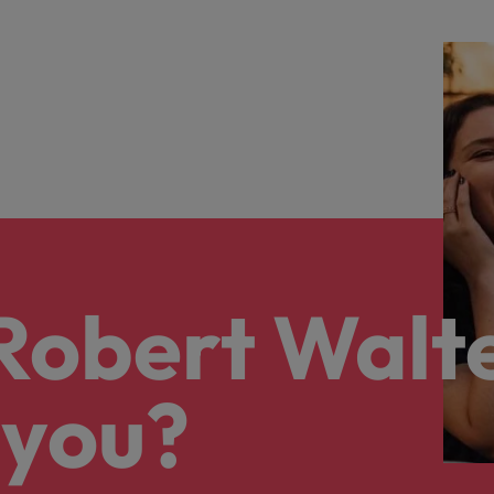
 Robert Walt
 you?