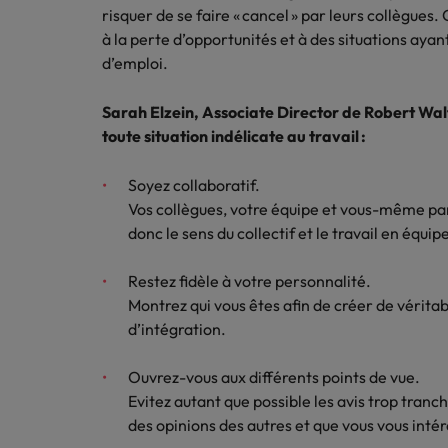
Canada
Ressou
risquer de se faire « cancel » par leurs collègues. 
Logistique & achats
à la perte d’opportunités et à des situations aya
Trouvez
Chile
Notre responsabilité sociale et sociétale
Entreprises
d’emploi.
l'occasio
Conseils carrière
Le guide des meilleures pratiq
meilleu
Chine continentale
Comment négocier son salaire 
Marketing & commercial
Sarah Elzein, Associate Director de Robert Walt
Corée du Sud
toute situation indélicate au travail :
Nous r
Ressources humaines
Avez-vo
Émirats Arabes Unis
Soyez collaboratif.
dans le
Vos collègues, votre équipe et vous-même par
Santé
Espagne
donc le sens du collectif et le travail en équip
Entreprises
Conseils carrière
Etats-Unis
Le recrutement à l'ère des exi
Nous rejoindre
Assurer lors de ses 90 premiers
Restez fidèle à votre personnalité.
Montrez qui vous êtes afin de créer de véritab
France
Travailler chez nous
d’intégration.
Hong Kong
Nos collaborateurs font la différence.
Lisez leurs témoignages pour en savoir
Ouvrez-vous aux différents points de vue.
Inde
plus sur une carrière chez Robert
Evitez autant que possible les avis trop tran
Walters France.
des opinions des autres et que vous vous inté
Entreprises
Indonésie