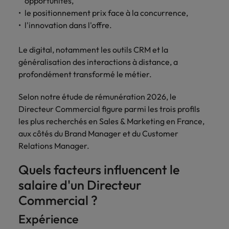
opportunités,
Lisez leurs témoignages pour en savoir
opportunités en
déterminant
le positionnement prix face à la concurrence,
plus sur une carrière chez Robert
Indonésie
Vietnam
logistique &
dans l'histoire des
l'innovation dans l'offre.
Walters France.
achats dans de
marques et des
nombreux sites
employeurs les
En savoir plus
Le digital, notamment les outils CRM et la
en France.
plus respectés de
généralisation des interactions à distance, a
France.
Executive search
profondément transformé le métier.
Ressources
Santé
Trouvez les bons dirigeants pour votre
Selon notre étude de rémunération 2026, le
humaines
entreprise grâce à notre service sur
Obtenez un rôle
Directeur Commercial figure parmi les trois profils
mesure.
clé dans une
Trouvez un poste
les plus recherchés en Sales & Marketing en France,
entreprise ayant
qui vous donnera
aux côtés du Brand Manager et du Customer
Contactez-nous pour en savoir plus
du sens.
l'occasion d'aider
Relations Manager.
les gens à tirer le
meilleur d'eux-
Quels facteurs influencent le
même.
salaire d'un Directeur
Commercial ?
Nous rejoindre
Expérience
Avez-vous déjà
envisagé une