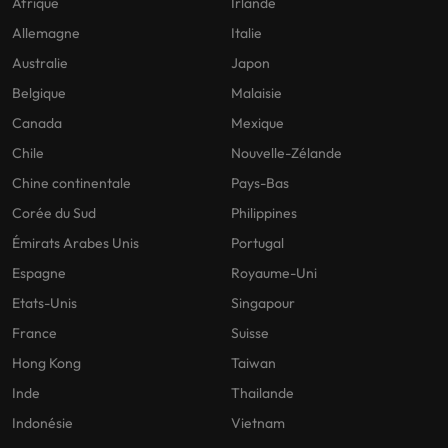
Afrique
Irlande
Allemagne
Italie
Australie
Japon
Belgique
Malaisie
Canada
Mexique
Chile
Nouvelle-Zélande
Chine continentale
Pays-Bas
Corée du Sud
Philippines
Émirats Arabes Unis
Portugal
Espagne
Royaume-Uni
Etats-Unis
Singapour
France
Suisse
Hong Kong
Taiwan
Inde
Thailande
Indonésie
Vietnam