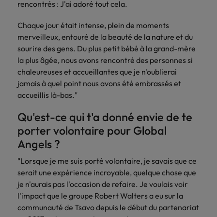
rencontrés : J'ai adoré tout cela.
Lisez leurs témoignages pour en savoir
opportunités en
déterminant
plus sur une carrière chez Robert
Indonésie
Vietnam
logistique &
dans l'histoire des
Chaque jour était intense, plein de moments
Walters France.
achats dans de
marques et des
merveilleux, entouré de la beauté de la nature et du
nombreux sites
employeurs les
En savoir plus
sourire des gens. Du plus petit bébé à la grand-mère
en France.
plus respectés de
France.
la plus âgée, nous avons rencontré des personnes si
Executive search
chaleureuses et accueillantes que je n'oublierai
jamais à quel point nous avons été embrassés et
Ressources
Santé
Trouvez les bons dirigeants pour votre
accueillis là-bas."
humaines
entreprise grâce à notre service sur
Obtenez un rôle
mesure.
clé dans une
Trouvez un poste
Qu'est-ce qui t'a donné envie de te
entreprise ayant
qui vous donnera
porter volontaire pour Global
Contactez-nous pour en savoir plus
du sens.
l'occasion d'aider
Angels ?
les gens à tirer le
meilleur d'eux-
"Lorsque je me suis porté volontaire, je savais que ce
même.
serait une expérience incroyable, quelque chose que
je n'aurais pas l'occasion de refaire. Je voulais voir
Nous rejoindre
l'impact que le groupe Robert Walters a eu sur la
Avez-vous déjà
communauté de Tsavo depuis le début du partenariat
envisagé une