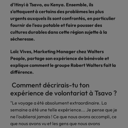
Case studies
hautement
Belgique
Malaisie
Espace presse
plus grand
Conseil
d'Itinyi à Tsavo, au Kenya. Ensemble, ils
Juridique & fiscal
Comment négocier son salaire ?
Espace
Espace
Notre
stratégiques.
nombre d'offres
Mexique
s'attaquent à certains des problèmes les plus
presse
presse
responsabilité
Canada
Mexique
d'emploi dans
urgents auxquels ils sont confrontés, en particulier
Market intelligence
Talent development
Espace presse
l'immobilier et la
sociale et
Nouvelle-Zélande
Entreprises
Logistique & achats
Consultez
Consultez nos
fournir de l'eau potable et faire pousser des
Conseils carrière
construction.
Chile
Nouvelle-Zélande
sociétale
Le guide des meilleures pratiques en
nos
dernières
cultures durables dans cette région sujette à la
Pays-Bas
Assurer lors de ses 90 premiers
Notre responsabilité sociale et sociétale
matière d'onboarding
dernières
études et
Notre politique
sécheresse.
Chine continentale
Pays-Bas
jours en tant que dirigeant
Marketing & commercial
IT & digital
Juridique &
études et
prenez contact
Philippines
RSE nous permet
parutions
avec nous.
fiscal
de réaliser le
Loïc Vives, Marketing Manager chez Walters
Corée du Sud
Boostez votre
Philippines
Entreprises
dans la
Portugal
potentiel de
Ressources humaines
carrière en
People, partage son expérience de bénévole et
Entrez en contact
Le recrutement à l'ère des
presse.
chacun tout en
travaillant sur les
Émirats Arabes Unis
Portugal
avec des
explique comment le groupe Robert Walters fait la
exigences
Royaume-Uni
réduisant notre
technologies et
entreprises qui
différence.
impact sur
Santé
les projets les
Espagne
Royaume-Uni
renforcent leur
Singapour
l'environnement.
plus pointus.
Entreprises
direction
Comment décrirais-tu ton
Découvrez-en
Etats-Unis
Suisse
Singapour
juridique ou
Les impacts de la directive
expérience de volontariat à Tsavo ?
Nous rejoindre
plus sur notre
fiscale.
transparence des salaires
engagement.
Taiwan
France
Suisse
"Le voyage a été absolument extraordinaire. La
semaine a été une telle expérience... Je pense que je
Logistique &
Marketing &
Thailande
Travailler chez nous
Hong Kong
Taiwan
ne l'oublierai jamais ! Ce que nous avons accompli, ce
achats
commercial
Vietnam
que nous avons vu et les gens que nous avons
Nos collaborateurs font la différence.
Inde
Thailande
Consultez nos
Jouez un rôle