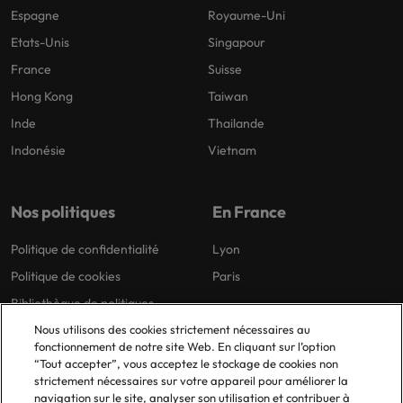
Espagne
Royaume-Uni
Etats-Unis
Singapour
France
Suisse
Hong Kong
Taiwan
Inde
Thailande
Indonésie
Vietnam
Nos politiques
En France
Politique de confidentialité
Lyon
Politique de cookies
Paris
Bibliothèque de politiques
Nous utilisons des cookies strictement nécessaires au
fonctionnement de notre site Web. En cliquant sur l’option
“Tout accepter”, vous acceptez le stockage de cookies non
strictement nécessaires sur votre appareil pour améliorer la
navigation sur le site, analyser son utilisation et contribuer à