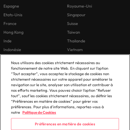
Espagne
Royaume-Uni
Etats-Unis
Singapour
France
Suisse
Hong Kong
Taiwan
Inde
Thailande
Indonésie
Vietnam
Nous utilisons des cookies strictement nécessaires au
fonctionnement de notre site Web. En cliquant sur l’option
Nos politiques
En France
“Tout accepter”, vous acceptez le stockage de cookies non
strictement nécessaires sur votre appareil pour améliorer la
Politique de confidentialité
Lyon
navigation sur le site, analyser son utilisation et contribuer à
Politique de cookies
Paris
nos efforts marketing. Vous pouvez choisir l’option “Refuser
tout”, sauf les cookies strictement nécessaires, ou définir les
Bibliothèque de politiques
“Préférences en matière de cookies” pour gérer vos
préférences. Pour plus d'informations, reportez-vous à
notre
Politique de Cookies
Préférences en matière de cookies