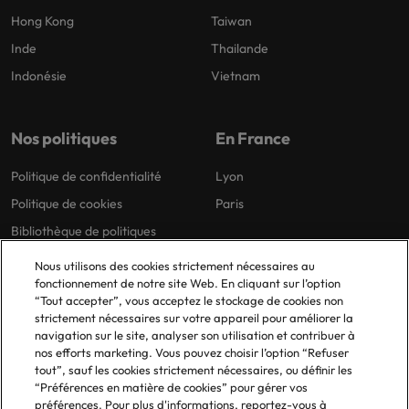
Hong Kong
Taiwan
Inde
Thailande
Indonésie
Vietnam
Nos politiques
En France
Politique de confidentialité
Lyon
Politique de cookies
Paris
Bibliothèque de politiques
Nous utilisons des cookies strictement nécessaires au
fonctionnement de notre site Web. En cliquant sur l’option
“Tout accepter”, vous acceptez le stockage de cookies non
strictement nécessaires sur votre appareil pour améliorer la
navigation sur le site, analyser son utilisation et contribuer à
nos efforts marketing. Vous pouvez choisir l’option “Refuser
© 2025 Robert Walters Plc. All Rights Reserved.
tout”, sauf les cookies strictement nécessaires, ou définir les
“Préférences en matière de cookies” pour gérer vos
préférences. Pour plus d'informations, reportez-vous à