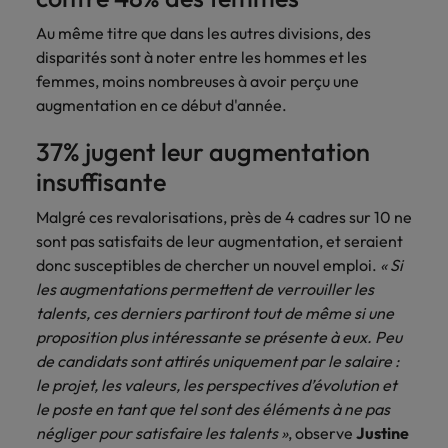
Lisez leurs témoignages pour en savoir
opportunités en
déterminant
plus sur une carrière chez Robert
Au même titre que dans les autres divisions, des
Indonésie
Vietnam
logistique &
dans l'histoire des
Walters France.
disparités sont à noter entre les hommes et les
achats dans de
marques et des
nombreux sites
employeurs les
femmes, moins nombreuses à avoir perçu une
En savoir plus
en France.
plus respectés de
augmentation en ce début d'année.
France.
Executive search
37% jugent leur augmentation
Ressources
Santé
insuffisante
Trouvez les bons dirigeants pour votre
humaines
entreprise grâce à notre service sur
Obtenez un rôle
Malgré ces revalorisations, près de 4 cadres sur 10 ne
mesure.
clé dans une
Trouvez un poste
sont pas satisfaits de leur augmentation, et seraient
entreprise ayant
qui vous donnera
donc susceptibles de chercher un nouvel emploi.
« Si
Contactez-nous pour en savoir plus
du sens.
l'occasion d'aider
les augmentations permettent de verrouiller les
les gens à tirer le
talents, ces derniers partiront tout de même si une
meilleur d'eux-
proposition plus intéressante se présente à eux. Peu
même.
de candidats sont attirés uniquement par le salaire :
le projet, les valeurs, les perspectives d’évolution et
Nous rejoindre
le poste en tant que tel sont des éléments à ne pas
Avez-vous déjà
négliger pour satisfaire les talents »
, observe
Justine
envisagé une