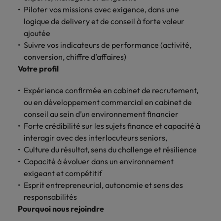
Lisez leurs témoignages pour en savoir
opportunités en
déterminant
Piloter vos missions avec exigence, dans une
plus sur une carrière chez Robert
Indonésie
Vietnam
logistique &
dans l'histoire des
logique de delivery et de conseil à forte valeur
Walters France.
achats dans de
marques et des
ajoutée
nombreux sites
employeurs les
Suivre vos indicateurs de performance (activité,
En savoir plus
en France.
plus respectés de
conversion, chiffre d’affaires)
France.
Votre profil
Executive search
Ressources
Santé
Trouvez les bons dirigeants pour votre
Expérience confirmée en cabinet de recrutement,
humaines
entreprise grâce à notre service sur
ou en développement commercial en cabinet de
Obtenez un rôle
mesure.
clé dans une
conseil au sein d’un environnement financier
Trouvez un poste
entreprise ayant
qui vous donnera
Forte crédibilité sur les sujets finance et capacité à
Contactez-nous pour en savoir plus
du sens.
l'occasion d'aider
interagir avec des interlocuteurs seniors,
les gens à tirer le
Culture du résultat, sens du challenge et résilience
meilleur d'eux-
Capacité à évoluer dans un environnement
même.
exigeant et compétitif
Esprit entrepreneurial, autonomie et sens des
Nous rejoindre
responsabilités
Pourquoi nous rejoindre
Avez-vous déjà
envisagé une