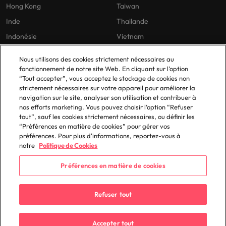
Hong Kong
Taiwan
Inde
Thailande
Indonésie
Vietnam
Nous utilisons des cookies strictement nécessaires au
fonctionnement de notre site Web. En cliquant sur l’option
Nos politiques
En France
“Tout accepter”, vous acceptez le stockage de cookies non
strictement nécessaires sur votre appareil pour améliorer la
Politique de confidentialité
Lyon
navigation sur le site, analyser son utilisation et contribuer à
Politique de cookies
Paris
nos efforts marketing. Vous pouvez choisir l’option “Refuser
tout”, sauf les cookies strictement nécessaires, ou définir les
Bibliothèque de politiques
“Préférences en matière de cookies” pour gérer vos
préférences. Pour plus d'informations, reportez-vous à
notre
Politique de Cookies
Préférences en matière de cookies
© 2025 Robert Walters Plc. All Rights Reserved.
Refuser tout
Accepter tout