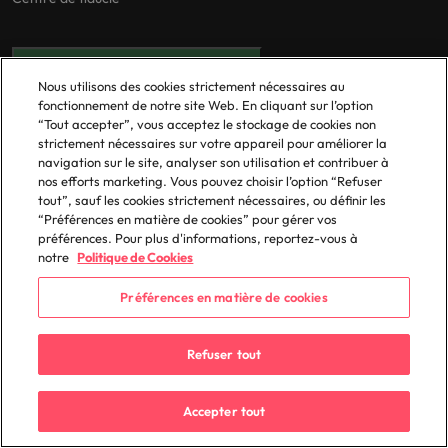
Préférences en matière de cookies
Nous utilisons des cookies strictement nécessaires au
Nos bureaux
fonctionnement de notre site Web. En cliquant sur l’option
“Tout accepter”, vous acceptez le stockage de cookies non
Afrique
Irlande
strictement nécessaires sur votre appareil pour améliorer la
navigation sur le site, analyser son utilisation et contribuer à
Allemagne
Italie
nos efforts marketing. Vous pouvez choisir l’option “Refuser
tout”, sauf les cookies strictement nécessaires, ou définir les
Australie
Japon
“Préférences en matière de cookies” pour gérer vos
Belgique
Malaisie
préférences. Pour plus d'informations, reportez-vous à
notre
Politique de Cookies
Canada
Mexique
Chile
Nouvelle-Zélande
Préférences en matière de cookies
Chine continentale
Pays-Bas
Corée du Sud
Philippines
Refuser tout
Émirats Arabes Unis
Portugal
Espagne
Royaume-Uni
Accepter tout
Etats-Unis
Singapour