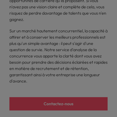
opportunités de carrière qu'ils proposent. Si vous
Lisez leurs témoignages pour en savoir
opportunités en
déterminant
n'avez pas une vision claire et complète de cela, vous
plus sur une carrière chez Robert
Indonésie
Vietnam
logistique &
dans l'histoire des
risquez de perdre davantage de talents que vous n'en
Walters France.
achats dans de
marques et des
gagnez.
nombreux sites
employeurs les
En savoir plus
en France.
plus respectés de
Sur un marché hautement concurrentiel, la capacité à
France.
Executive search
attirer et à conserver les meilleurs professionnels est
plus qu'un simple avantage : il peut s'agir d'une
Ressources
Santé
Trouvez les bons dirigeants pour votre
question de survie. Notre service d'analyse de la
humaines
entreprise grâce à notre service sur
Obtenez un rôle
concurrence vous apporte la clarté dont vous avez
mesure.
clé dans une
Trouvez un poste
besoin pour prendre des décisions éclairées et rapides
entreprise ayant
qui vous donnera
en matière de recrutement et de rétention,
Contactez-nous pour en savoir plus
du sens.
l'occasion d'aider
garantissant ainsi à votre entreprise une longueur
les gens à tirer le
d'avance.
meilleur d'eux-
même.
Nous rejoindre
Contactez-nous
Avez-vous déjà
envisagé une