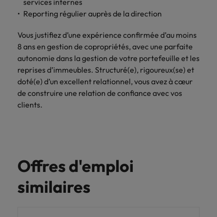
services internes
Lisez leurs témoignages pour en savoir
opportunités en
déterminant
Reporting régulier auprès de la direction
plus sur une carrière chez Robert
Indonésie
Vietnam
logistique &
dans l'histoire des
Walters France.
achats dans de
marques et des
Vous justifiez d’une expérience confirmée d’au moins
nombreux sites
employeurs les
En savoir plus
8 ans en gestion de copropriétés, avec une parfaite
en France.
plus respectés de
autonomie dans la gestion de votre portefeuille et les
France.
Executive search
reprises d’immeubles. Structuré(e), rigoureux(se) et
doté(e) d’un excellent relationnel, vous avez à cœur
Ressources
Santé
Trouvez les bons dirigeants pour votre
de construire une relation de confiance avec vos
humaines
entreprise grâce à notre service sur
Obtenez un rôle
clients.
mesure.
clé dans une
Trouvez un poste
entreprise ayant
qui vous donnera
Contactez-nous pour en savoir plus
du sens.
l'occasion d'aider
les gens à tirer le
meilleur d'eux-
Offres d'emploi
même.
similaires
Nous rejoindre
Avez-vous déjà
envisagé une