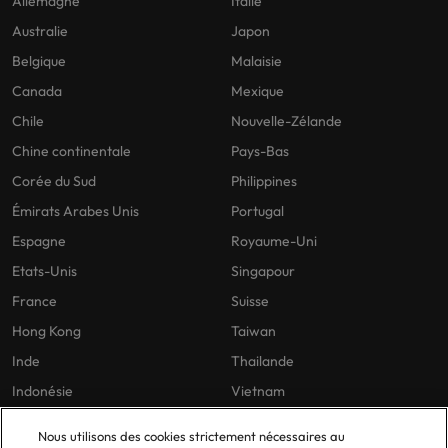
Allemagne
Italie
Australie
Japon
Belgique
Malaisie
Canada
Mexique
Chile
Nouvelle-Zélande
Chine continentale
Pays-Bas
Corée du Sud
Philippines
Émirats Arabes Unis
Portugal
Espagne
Royaume-Uni
Etats-Unis
Singapour
France
Suisse
Hong Kong
Taiwan
Inde
Thailande
Indonésie
Vietnam
Nous utilisons des cookies strictement nécessaires au