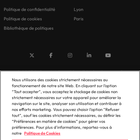
Politique de confidentialité
Lyon
Politique de cookies
Paris
Bibliothèque de politiques
© 2025 Robert Walters Plc. All Rights Reserved.
Nous utilisons des cookies strictement nécessaires au
fonctionnement de notre site Web. En cliquant sur l’option
“Tout accepter”, vous acceptez le stockage de cookies non
strictement nécessaires sur votre appareil pour améliorer la
navigation sur le site, analyser son utilisation et contribuer à
nos efforts marketing. Vous pouvez choisir l’option “Refuser
tout”, sauf les cookies strictement nécessaires, ou définir les
“Préférences en matière de cookies” pour gérer vos
préférences. Pour plus d'informations, reportez-vous à
notre
Politique de Cookies