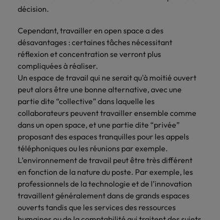
Lisez leurs témoignages pour en savoir
opportunités en
déterminant
décision.
plus sur une carrière chez Robert
Indonésie
Vietnam
logistique &
dans l'histoire des
Walters France.
achats dans de
marques et des
Cependant, travailler en open space a des
nombreux sites
employeurs les
désavantages : certaines tâches nécessitant
En savoir plus
en France.
plus respectés de
réflexion et concentration se verront plus
France.
compliquées à réaliser.
Executive search
Un espace de travail qui ne serait qu'à moitié ouvert
Ressources
Santé
peut alors être une bonne alternative, avec une
Trouvez les bons dirigeants pour votre
humaines
entreprise grâce à notre service sur
partie dite “collective” dans laquelle les
Obtenez un rôle
mesure.
clé dans une
collaborateurs peuvent travailler ensemble comme
Trouvez un poste
entreprise ayant
qui vous donnera
dans un open space, et une partie dite “privée”
Contactez-nous pour en savoir plus
du sens.
l'occasion d'aider
proposant des espaces tranquilles pour les appels
les gens à tirer le
téléphoniques ou les réunions par exemple.
meilleur d'eux-
L’environnement de travail peut être très différent
même.
en fonction de la nature du poste. Par exemple, les
professionnels de la technologie et de l’innovation
Nous rejoindre
travaillent généralement dans de grands espaces
ouverts tandis que les services des ressources
Avez-vous déjà
envisagé une
humaines ou de la comptabilité qui traitent des sujets