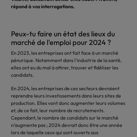
Case studies
hautement
Belgique
Malaisie
Espace presse
plus grand
Conseil
répond à vos interrogations.
Juridique & fiscal
Comment négocier son salaire ?
Espace
Espace
Notre
stratégiques.
nombre d'offres
Mexique
presse
presse
responsabilité
Canada
Mexique
d'emploi dans
Market intelligence
Talent development
Espace presse
l'immobilier et la
sociale et
Nouvelle-Zélande
Entreprises
Logistique & achats
Consultez
Consultez nos
Conseils carrière
construction.
Chile
Nouvelle-Zélande
sociétale
Le guide des meilleures pratiques en
Peux-tu faire un état des lieux du
nos
dernières
Pays-Bas
Assurer lors de ses 90 premiers
Notre responsabilité sociale et sociétale
matière d'onboarding
dernières
études et
marché de l'emploi pour 2024 ?
Notre politique
Chine continentale
Pays-Bas
jours en tant que dirigeant
Marketing & commercial
IT & digital
Juridique &
études et
prenez contact
Philippines
RSE nous permet
parutions
avec nous.
fiscal
En 2023, les entreprises ont fait face à un marché
de réaliser le
Corée du Sud
Boostez votre
Philippines
Entreprises
dans la
Portugal
pénurique. Notamment dans l'industrie de la santé,
potentiel de
Ressources humaines
carrière en
Entrez en contact
Le recrutement à l'ère des
presse.
chacun tout en
elles ont eu du mal à attirer, trouver et fidéliser les
travaillant sur les
Émirats Arabes Unis
Portugal
avec des
exigences
Royaume-Uni
réduisant notre
candidats.
technologies et
entreprises qui
impact sur
Santé
les projets les
Espagne
Royaume-Uni
renforcent leur
Singapour
l'environnement.
plus pointus.
Entreprises
En 2024, les entreprises de ces secteurs devraient
direction
Découvrez-en
Etats-Unis
Suisse
Singapour
juridique ou
Les impacts de la directive
reprendre leurs investissements dans leurs sites de
Nous rejoindre
plus sur notre
fiscale.
transparence des salaires
production. Elles vont donc augmenter leurs volumes
engagement.
Taiwan
France
Suisse
et, de ce fait, leur nombre de recrutements.
Logistique &
Marketing &
Cependant, le nombre de candidats sur le marché
Thailande
Travailler chez nous
Hong Kong
Taiwan
achats
commercial
n’augmente pas ; 2024 devrait donc être une année
Vietnam
lors de laquelle ceux qui sont ouverts aux
Nos collaborateurs font la différence.
Inde
Thailande
Consultez nos
Jouez un rôle