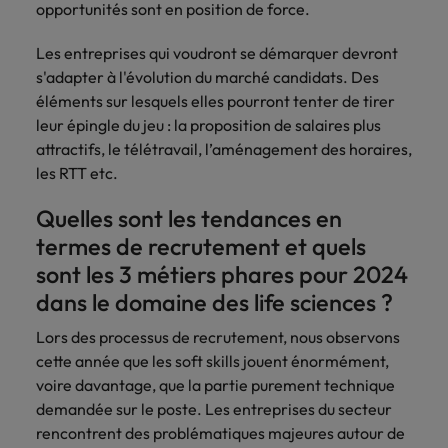
opportunités sont en position de force.
Lisez leurs témoignages pour en savoir
opportunités en
déterminant
plus sur une carrière chez Robert
Indonésie
Vietnam
logistique &
dans l'histoire des
Les entreprises qui voudront se démarquer devront
Walters France.
achats dans de
marques et des
s'adapter à l'évolution du marché candidats. Des
nombreux sites
employeurs les
En savoir plus
en France.
plus respectés de
éléments sur lesquels elles pourront tenter de tirer
France.
leur épingle du jeu : la proposition de salaires plus
Executive search
attractifs, le télétravail, l’aménagement des horaires,
les RTT etc.
Ressources
Santé
Trouvez les bons dirigeants pour votre
humaines
entreprise grâce à notre service sur
Obtenez un rôle
Quelles sont les tendances en
mesure.
clé dans une
Trouvez un poste
termes de recrutement et quels
entreprise ayant
qui vous donnera
Contactez-nous pour en savoir plus
sont les 3 métiers phares pour 2024
du sens.
l'occasion d'aider
les gens à tirer le
dans le domaine des life sciences ?
meilleur d'eux-
Lors des processus de recrutement, nous observons
même.
cette année que les soft skills jouent énormément,
voire davantage, que la partie purement technique
Nous rejoindre
demandée sur le poste. Les entreprises du secteur
Avez-vous déjà
rencontrent des problématiques majeures autour de
envisagé une