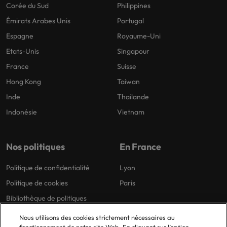
Corée du Sud
Philippines
Émirats Arabes Unis
Portugal
Espagne
Royaume-Uni
Etats-Unis
Singapour
France
Suisse
Hong Kong
Taiwan
Inde
Thailande
Indonésie
Vietnam
Nos politiques
En France
Politique de confidentialité
Lyon
Politique de cookies
Paris
Bibliothèque de politiques
Nous utilisons des cookies strictement nécessaires au