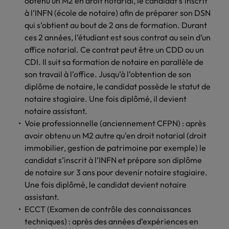
obtenu un M2 en droit notarial, le candidat s’inscrit
Lisez leurs témoignages pour en savoir
opportunités en
déterminant
à l’INFN (école de notaire) afin de préparer son DSN
plus sur une carrière chez Robert
Indonésie
Vietnam
logistique &
dans l'histoire des
qui s’obtient au bout de 2 ans de formation. Durant
Walters France.
achats dans de
marques et des
ces 2 années, l’étudiant est sous contrat au sein d’un
nombreux sites
employeurs les
En savoir plus
office notarial. Ce contrat peut être un CDD ou un
en France.
plus respectés de
CDI. Il suit sa formation de notaire en parallèle de
France.
Executive search
son travail à l’office. Jusqu’à l’obtention de son
diplôme de notaire, le candidat possède le statut de
Ressources
Santé
Trouvez les bons dirigeants pour votre
notaire stagiaire. Une fois diplômé, il devient
humaines
entreprise grâce à notre service sur
Obtenez un rôle
notaire assistant.
mesure.
clé dans une
Trouvez un poste
Voie professionnelle (anciennement CFPN) : après
entreprise ayant
qui vous donnera
avoir obtenu un M2 autre qu'en droit notarial (droit
Contactez-nous pour en savoir plus
du sens.
l'occasion d'aider
immobilier, gestion de patrimoine par exemple) le
les gens à tirer le
candidat s’inscrit à l’INFN et prépare son diplôme
meilleur d'eux-
de notaire sur 3 ans pour devenir notaire stagiaire.
même.
Une fois diplômé, le candidat devient notaire
assistant.
Nous rejoindre
ECCT (Examen de contrôle des connaissances
Avez-vous déjà
techniques) : après des années d’expériences en
envisagé une