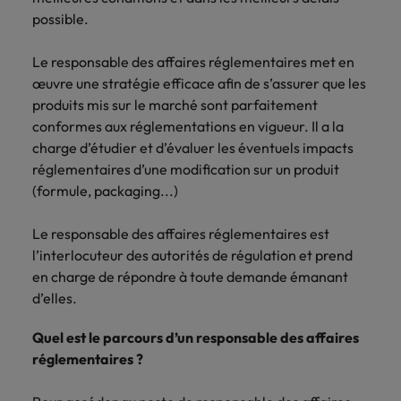
Lisez leurs témoignages pour en savoir
opportunités en
déterminant
possible.
plus sur une carrière chez Robert
Indonésie
Vietnam
logistique &
dans l'histoire des
Walters France.
achats dans de
marques et des
Le responsable des affaires réglementaires met en
nombreux sites
employeurs les
œuvre une stratégie efficace afin de s’assurer que les
En savoir plus
en France.
plus respectés de
produits mis sur le marché sont parfaitement
France.
conformes aux réglementations en vigueur. Il a la
Executive search
charge d’étudier et d’évaluer les éventuels impacts
Ressources
Santé
Trouvez les bons dirigeants pour votre
réglementaires d’une modification sur un produit
humaines
entreprise grâce à notre service sur
Obtenez un rôle
(formule, packaging...)
mesure.
clé dans une
Trouvez un poste
entreprise ayant
qui vous donnera
Le responsable des affaires réglementaires est
Contactez-nous pour en savoir plus
du sens.
l'occasion d'aider
l’interlocuteur des autorités de régulation et prend
les gens à tirer le
en charge de répondre à toute demande émanant
meilleur d'eux-
d’elles.
même.
Quel est le parcours d’un responsable des affaires
Nous rejoindre
réglementaires ?
Avez-vous déjà
envisagé une