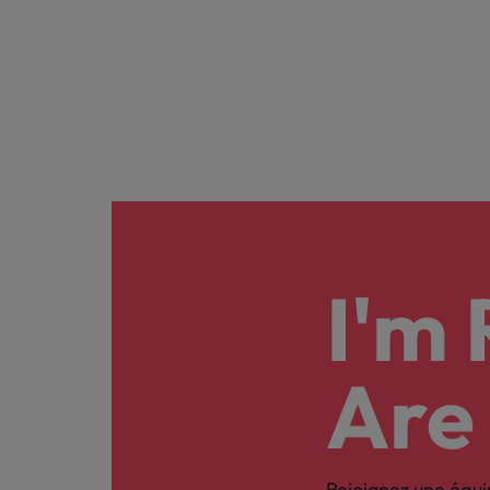
I'm
Are
Rejoignez une équi