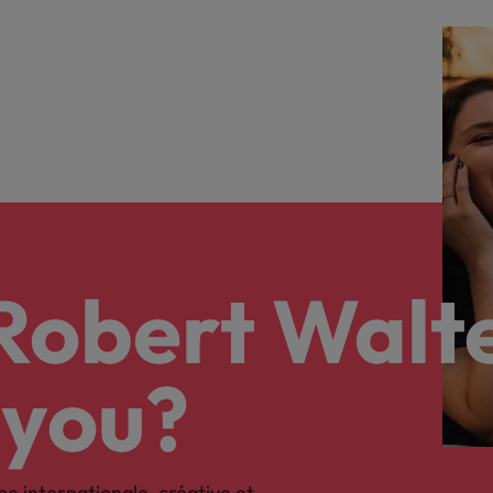
 Robert Walt
 you?
pe internationale, créative et