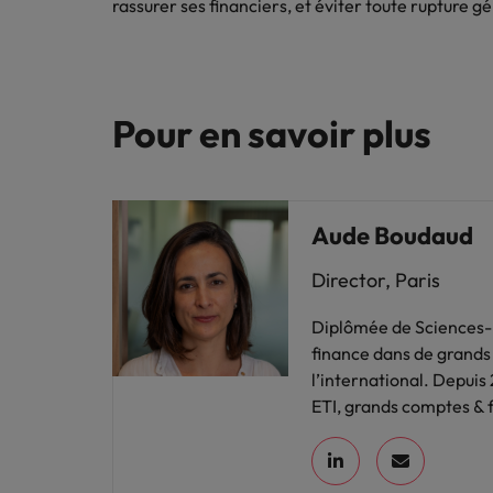
Les impacts de la directive tra
rassurer ses financiers, et éviter toute rupture g
En savoir plus
Executive search
Pour en savoir plus
Trouvez les bons dirigeants pour votre
entreprise grâce à notre service sur
mesure.
Contactez-nous pour en savoir plus
Aude Boudaud
Director, Paris
Diplômée de Sciences-
finance dans de grands
l’international. Depuis
ETI, grands comptes & 