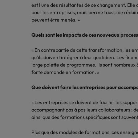
Canada
Ressou
est l’une des résultantes de ce changement. Elle 
Logistique & achats
pour les entreprises, mais permet aussi de réduire
Trouvez
Chile
Notre responsabilité sociale et sociétale
Entreprises
peuvent être menés. »
l'occasio
Conseils carrière
Le guide des meilleures pratiq
meilleu
Chine continentale
Comment négocier son salaire 
Marketing & commercial
Quels sont les impacts de ces nouveaux process 
Corée du Sud
Nous r
Ressources humaines
« En contrepartie de cette transformation, les en
Avez-vo
Émirats Arabes Unis
qu’ils doivent intégrer à leur quotidien. Les fina
dans le
large palette de programmes. Ils sont nombreux
Santé
Espagne
forte demande en formation. »
Entreprises
Conseils carrière
Etats-Unis
Le recrutement à l'ère des exi
Nous rejoindre
Assurer lors de ses 90 premiers
Que doivent faire les entreprises pour accomp
France
Travailler chez nous
« Les entreprises se doivent de fournir les supp
Hong Kong
Nos collaborateurs font la différence.
accompagnant pas à pas leurs collaborateurs : des
Lisez leurs témoignages pour en savoir
ainsi que des formations spécifiques sont souve
Inde
plus sur une carrière chez Robert
Walters France.
Entreprises
Plus que des modules de formations, ces ensei
Indonésie