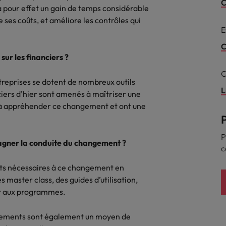
Mexique
C
rces humaines
Santé
a pour effet un gain de temps considérable
 ses coûts, et améliore les contrôles qui
 un poste qui vous donnera
Obtenez un rôle clé dans une ent
Nouvelle-Zélande
E
n d'aider les gens à tirer le
ayant du sens.
ues en matière d'onboarding
r d'eux-même.
Pays-Bas
C
?
sur les financiers ?
Philippines
ejoindre
C
treprises se dotent de nombreux outils
us déjà envisagé une carrière
Portugal
L
nciers d’hier sont amenés à maîtriser une
 recrutement ?
 à appréhender ce changement et ont une
Royaume-Uni
Singapour
gences
P
 jours en tant que dirigeant
agner la conduite du changement ?
c
Suisse
orts nécessaires à ce changement en
Taiwan
 master class, des guides d’utilisation,
nt aux programmes.
Thailande
gnements sont également un moyen de
Vietnam