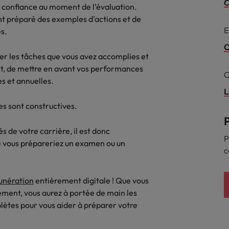
Mexique
C
rces humaines
Santé
n confiance au moment de l’évaluation.
nt préparé des exemples d'actions et de
 un poste qui vous donnera
Obtenez un rôle clé dans une ent
Nouvelle-Zélande
E
s.
n d'aider les gens à tirer le
ayant du sens.
ues en matière d'onboarding
r d'eux-même.
Pays-Bas
C
?
er les tâches que vous avez accomplies et
nt, de mettre en avant vos performances
Philippines
ejoindre
C
es et annuelles.
us déjà envisagé une carrière
Portugal
L
 recrutement ?
les sont constructives.
Royaume-Uni
 de votre carrière, il est donc
Singapour
gences
P
 jours en tant que dirigeant
e vous prépareriez un examen ou un
c
Suisse
Taiwan
unération
entièrement digitale ! Que vous
ment, vous aurez à portée de main les
Thailande
plètes pour vous aider à préparer votre
Vietnam