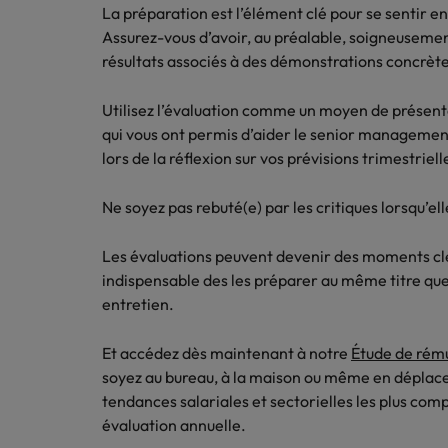
Canada
Ressou
La préparation est l’élément clé pour se sentir e
Logistique & achats
Assurez-vous d’avoir, au préalable, soigneuseme
Trouvez
Chile
Notre responsabilité sociale et sociétale
Entreprises
résultats associés à des démonstrations concrète
l'occasio
Conseils carrière
Le guide des meilleures pratiq
meilleu
Chine continentale
Comment négocier son salaire 
Marketing & commercial
Utilisez l’évaluation comme un moyen de présent
Corée du Sud
qui vous ont permis d’aider le senior manageme
Nous r
Ressources humaines
lors de la réflexion sur vos prévisions trimestriell
Avez-vo
Émirats Arabes Unis
dans le
Ne soyez pas rebuté(e) par les critiques lorsqu’el
Santé
Espagne
Entreprises
Conseils carrière
Les évaluations peuvent devenir des moments clés
Etats-Unis
Le recrutement à l'ère des exi
Nous rejoindre
Assurer lors de ses 90 premiers
indispensable des les préparer au même titre qu
entretien.
France
Travailler chez nous
Hong Kong
Nos collaborateurs font la différence.
Et accédez dès maintenant à notre
Étude de rém
Lisez leurs témoignages pour en savoir
soyez au bureau, à la maison ou même en déplace
Inde
plus sur une carrière chez Robert
tendances salariales et sectorielles les plus com
Walters France.
évaluation annuelle.
Entreprises
Indonésie