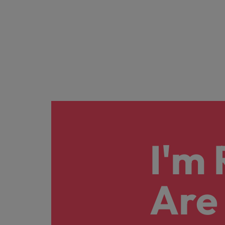
I'm
Are