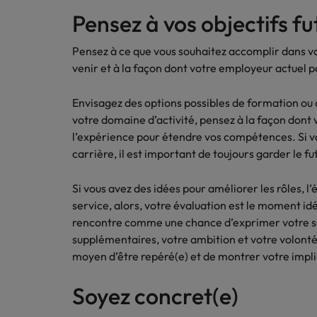
Les impacts de la directive tra
En savoir plus
Pensez à vos objectifs fu
Pensez à ce que vous souhaitez accomplir dans vo
Executive search
venir et à la façon dont votre employeur actuel po
Trouvez les bons dirigeants pour votre
entreprise grâce à notre service sur
Envisagez des options possibles de formation ou
mesure.
votre domaine d’activité, pensez à la façon don
l’expérience pour étendre vos compétences. Si v
Contactez-nous pour en savoir plus
carrière, il est important de toujours garder le fu
Si vous avez des idées pour améliorer les rôles, l
service, alors, votre évaluation est le moment idé
rencontre comme une chance d’exprimer votre so
supplémentaires, votre ambition et votre volonté 
moyen d’être repéré(e) et de montrer votre implic
Soyez concret(e)