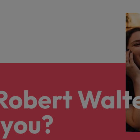
 Robert Walt
 you?