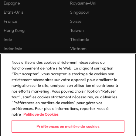
Espagne
Royaume-Uni
Etats-Unis
Singapour
France
Suisse
Hong Kong
Taiwan
Inde
Thailande
Indonésie
Vietnam
Nous utilisons des cookies strictement nécessaires au
fonctionnement de notre site Web. En cliquant sur l’option
Nos politiques
En France
“Tout accepter”, vous acceptez le stockage de cookies non
strictement nécessaires sur votre appareil pour améliorer la
Politique de confidentialité
Lyon
navigation sur le site, analyser son utilisation et contribuer à
Politique de cookies
Paris
nos efforts marketing. Vous pouvez choisir l’option “Refuser
tout”, sauf les cookies strictement nécessaires, ou définir les
Bibliothèque de politiques
“Préférences en matière de cookies” pour gérer vos
préférences. Pour plus d'informations, reportez-vous à
notre
Politique de Cookies
Préférences en matière de cookies