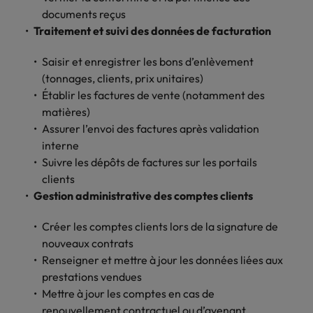
Lisez leurs témoignages pour en savoir
opportunités en
déterminant
documents reçus
plus sur une carrière chez Robert
Indonésie
Vietnam
logistique &
dans l'histoire des
Traitement et suivi des données de facturation
Walters France.
achats dans de
marques et des
nombreux sites
employeurs les
Saisir et enregistrer les bons d’enlèvement
En savoir plus
en France.
plus respectés de
(tonnages, clients, prix unitaires)
France.
Établir les factures de vente (notamment des
Executive search
matières)
Ressources
Santé
Trouvez les bons dirigeants pour votre
Assurer l’envoi des factures après validation
humaines
entreprise grâce à notre service sur
interne
Obtenez un rôle
mesure.
clé dans une
Suivre les dépôts de factures sur les portails
Trouvez un poste
entreprise ayant
qui vous donnera
clients
Contactez-nous pour en savoir plus
du sens.
l'occasion d'aider
Gestion administrative des comptes clients
les gens à tirer le
meilleur d'eux-
Créer les comptes clients lors de la signature de
même.
nouveaux contrats
Renseigner et mettre à jour les données liées aux
Nous rejoindre
prestations vendues
Mettre à jour les comptes en cas de
Avez-vous déjà
renouvellement contractuel ou d’avenant
envisagé une