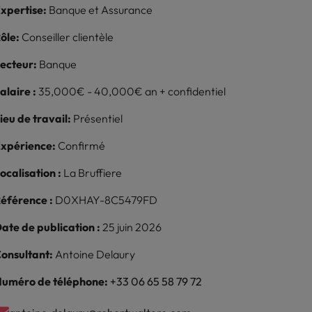
xpertise:
Banque et Assurance
reprise
ôle:
Conseiller clientèle
ecteur:
Banque
alaire :
35,000€ - 40,000€ an + confidentiel
ieu de travail:
Présentiel
xpérience:
Confirmé
ocalisation :
La Bruffiere
éférence :
D0XHAY-8C5479FD
ate de publication :
25 juin 2026
onsultant:
Antoine Delaury
uméro de téléphone:
+33 06 65 58 79 72