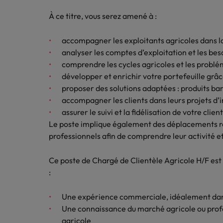
Canada
Ressou
À ce titre, vous serez amené à :
Logistique & achats
Trouvez
Chile
Notre responsabilité sociale et sociétale
Entreprises
l'occasio
Conseils carrière
Le guide des meilleures pratiq
accompagner les exploitants agricoles dans la
meilleu
Chine continentale
Comment négocier son salaire 
Marketing & commercial
analyser les comptes d’exploitation et les be
comprendre les cycles agricoles et les problé
Corée du Sud
Nous r
développer et enrichir votre portefeuille grâ
Ressources humaines
Avez-vo
Émirats Arabes Unis
proposer des solutions adaptées : produits ba
dans le
accompagner les clients dans leurs projets d’
Santé
Espagne
assurer le suivi et la fidélisation de votre clien
Entreprises
Le poste implique également des déplacements régu
Conseils carrière
Etats-Unis
Le recrutement à l'ère des exi
professionnels afin de comprendre leur activité et
Nous rejoindre
Assurer lors de ses 90 premiers
France
Travailler chez nous
Ce poste de Chargé de Clientèle Agricole H/F est 
:
Hong Kong
Nos collaborateurs font la différence.
Lisez leurs témoignages pour en savoir
Inde
Une expérience commerciale, idéalement dan
plus sur une carrière chez Robert
Walters France.
Une connaissance du marché agricole ou prof
Entreprises
Indonésie
agricole