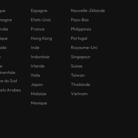
que
Espagne
Nouvelle-Zélande
emagne
Etats-Unis
Pays-Bas
ralie
France
Philippines
ique
Hong Kong
Portugal
ada
Inde
Royaume-Uni
e
Indonésie
Singapour
ne
Irlande
Suisse
inentale
Italie
Taiwan
e du Sud
Japon
Thailande
ats Arabes
Malaisie
Vietnam
Mexique