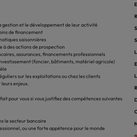
Mexique
rces humaines
Santé
E
 un poste qui vous donnera
Obtenez un rôle clé dans une ent
Nouvelle-Zélande
R
n d'aider les gens à tirer le
ayant du sens.
ues en matière d'onboarding
 gestion et le développement de leur activité
r d'eux-même.
Pays-Bas
S
?
soins de financement
matiques saisonnières
S
Philippines
ejoindre
ce à des actions de prospection
L
us déjà envisagé une carrière
ncaires, assurances, financements professionnels
Portugal
 recrutement ?
investissement (foncier, bâtiments, matériel agricole)
E
Royaume-Uni
tèle
L
liers sur les exploitations ou chez les clients
Singapour
gences
 leurs enjeux.
 jours en tant que dirigeant
R
Suisse
fait pour vous si vous justifiez des compétences suivantes
D
Taiwan
C
Thailande
s le secteur bancaire
N
essionnel, ou une forte appétence pour le monde
Vietnam