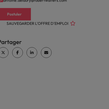
antoine.delaury@robertwalters.com
Postuler
SAUVEGARDER L'OFFRE D'EMPLOI
Partager