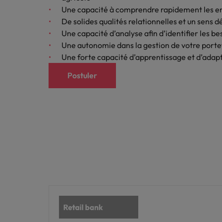
Les impacts de la directive tra
En savoir plus
Une capacité à comprendre rapidement les en
De solides qualités relationnelles et un sens d
Une capacité d’analyse afin d’identifier les b
Executive search
Une autonomie dans la gestion de votre portefe
Une forte capacité d’apprentissage et d’adap
Trouvez les bons dirigeants pour votre
entreprise grâce à notre service sur
Postuler
mesure.
Contactez-nous pour en savoir plus