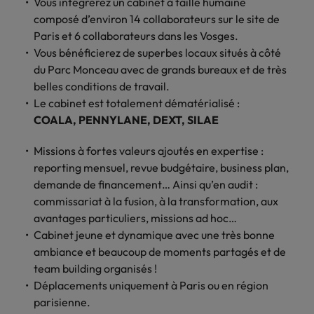
Vous intégrerez un cabinet à taille humaine
Case studies
hautement
Belgique
Malaisie
Espace presse
plus grand
Conseil
Juridique & fiscal
Comment négocier son salaire ?
composé d’environ 14 collaborateurs sur le site de
Espace
Espace
Notre
stratégiques.
nombre d'offres
Mexique
Paris et 6 collaborateurs dans les Vosges.
presse
presse
responsabilité
Canada
Mexique
d'emploi dans
Market intelligence
Talent development
Espace presse
l'immobilier et la
Vous bénéficierez de superbes locaux situés à côté
sociale et
Nouvelle-Zélande
Entreprises
Logistique & achats
Consultez
Consultez nos
Conseils carrière
construction.
Chile
Nouvelle-Zélande
du Parc Monceau avec de grands bureaux et de très
sociétale
Le guide des meilleures pratiques en
nos
dernières
Pays-Bas
Assurer lors de ses 90 premiers
belles conditions de travail.
Notre responsabilité sociale et sociétale
matière d'onboarding
dernières
études et
Notre politique
Chine continentale
Pays-Bas
jours en tant que dirigeant
Marketing & commercial
Le cabinet est totalement dématérialisé :
IT & digital
Juridique &
études et
prenez contact
Philippines
RSE nous permet
parutions
avec nous.
COALA, PENNYLANE, DEXT, SILAE
fiscal
de réaliser le
Corée du Sud
Boostez votre
Philippines
Entreprises
dans la
Portugal
potentiel de
Ressources humaines
carrière en
Entrez en contact
Le recrutement à l'ère des
presse.
Missions à fortes valeurs ajoutés en expertise :
chacun tout en
travaillant sur les
Émirats Arabes Unis
Portugal
avec des
exigences
Royaume-Uni
reporting mensuel, revue budgétaire, business plan,
réduisant notre
technologies et
entreprises qui
impact sur
Santé
demande de financement… Ainsi qu’en audit :
les projets les
Espagne
Royaume-Uni
renforcent leur
Singapour
l'environnement.
commissariat à la fusion, à la transformation, aux
plus pointus.
Entreprises
direction
Découvrez-en
Etats-Unis
avantages particuliers, missions ad hoc…
Suisse
Singapour
juridique ou
Les impacts de la directive
Nous rejoindre
plus sur notre
fiscale.
Cabinet jeune et dynamique avec une très bonne
transparence des salaires
engagement.
Taiwan
France
Suisse
ambiance et beaucoup de moments partagés et de
team building organisés !
Logistique &
Marketing &
Thailande
Travailler chez nous
Hong Kong
Taiwan
Déplacements uniquement à Paris ou en région
achats
commercial
Vietnam
parisienne.
Nos collaborateurs font la différence.
Inde
Thailande
Consultez nos
Jouez un rôle