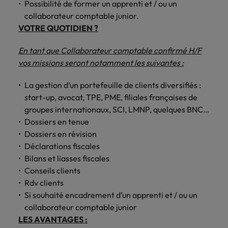
Possibilité de former un apprenti et / ou un
Lisez leurs témoignages pour en savoir
opportunités en
déterminant
collaborateur comptable junior.
plus sur une carrière chez Robert
Indonésie
Vietnam
logistique &
dans l'histoire des
VOTRE QUOTIDIEN ?
Walters France.
achats dans de
marques et des
nombreux sites
employeurs les
En savoir plus
En tant que Collaborateur comptable confirmé H/F
en France.
plus respectés de
France.
vos missions seront notamment les suivantes :
Executive search
La gestion d’un portefeuille de clients diversifiés :
Ressources
Santé
Trouvez les bons dirigeants pour votre
start-up, avocat, TPE, PME, filiales françaises de
humaines
entreprise grâce à notre service sur
Obtenez un rôle
groupes internationaux, SCI, LMNP, quelques BNC…
mesure.
clé dans une
Trouvez un poste
Dossiers en tenue
entreprise ayant
qui vous donnera
Dossiers en révision
Contactez-nous pour en savoir plus
du sens.
l'occasion d'aider
Déclarations fiscales
les gens à tirer le
Bilans et liasses fiscales
meilleur d'eux-
Conseils clients
même.
Rdv clients
Si souhaité encadrement d’un apprenti et / ou un
Nous rejoindre
collaborateur comptable junior
Avez-vous déjà
LES AVANTAGES :
envisagé une