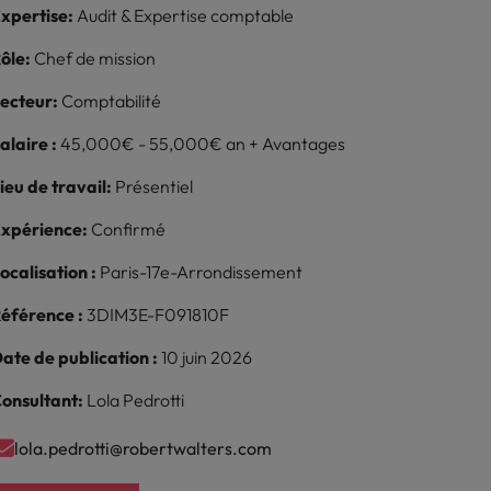
xpertise:
Audit & Expertise comptable
reprise
ôle:
Chef de mission
ecteur:
Comptabilité
alaire :
45,000€ - 55,000€ an + Avantages
ieu de travail:
Présentiel
xpérience:
Confirmé
ocalisation :
Paris-17e-Arrondissement
éférence :
3DIM3E-F091810F
ate de publication :
10 juin 2026
onsultant:
Lola Pedrotti
lola.pedrotti@robertwalters.com