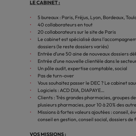
Canada
LE CABINET :
Ressou
Logistique & achats
Trouvez
Chile
Notre responsabilité sociale et sociétale
Entreprises
5 bureaux : Paris, Fréjus, Lyon, Bordeaux, Tou
l'occasio
Conseils carrière
Le guide des meilleures pratiq
40 collaborateurs en tout
meilleu
Chine continentale
Comment négocier son salaire 
Marketing & commercial
20 collaborateurs sur le site de Paris
Le cabinet est spécialisé dans l'accompagnem
Corée du Sud
Nous r
dossiers (le reste dossiers variés)
Ressources humaines
Avez-vo
Émirats Arabes Unis
Entrée d’une 50 aine de nouveaux dossiers dé
dans le
Entrée d’une nouvelle clientèle dans le secteu
Santé
Espagne
Un pôle audit, expertise comptable, social
Entreprises
Pas de turn-over
Conseils carrière
Etats-Unis
Le recrutement à l'ère des exi
Vous souhaitez passer le DEC ? Le cabinet s
Nous rejoindre
Assurer lors de ses 90 premiers
Logiciels : ACD DIA, DIAPAYE…
France
Travailler chez nous
Clients : Très grandes pharmacies, groupes d
plusieurs pharmacies, pour 10 à 20% des autres
Hong Kong
Nos collaborateurs font la différence.
Missions à fortes valeurs ajoutées : conseil, 
Lisez leurs témoignages pour en savoir
Inde
conseil en gestion, conseil social, dossiers de
plus sur une carrière chez Robert
Walters France.
Entreprises
Indonésie
VOS MISSIONS :