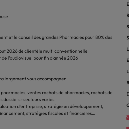
Mexique
rces humaines
Santé
E
 un poste qui vous donnera
Obtenez un rôle clé dans une ent
Nouvelle-Zélande
R
louse
n d'aider les gens à tirer le
ayant du sens.
ues en matière d'onboarding
r d'eux-même.
Pays-Bas
S
?
ent et le conseil des grandes Pharmacies pour 80% des
S
Philippines
ejoindre
L
us déjà envisagé une carrière
but 2026 de clientèle multi conventionnelle
Portugal
 recrutement ?
r de l’audiovisuel pour fin d’année 2026
E
Royaume-Uni
L
Singapour
gences
aura largement vous accompagner
 jours en tant que dirigeant
R
Suisse
e pharmacies, ventes rachats de pharmacies, rachats de
D
 dossiers : secteurs variés
Taiwan
C
évaluation d’entreprise, stratégie en développement,
Thailande
 financement, stratégies fiscales et financières…
Vietnam