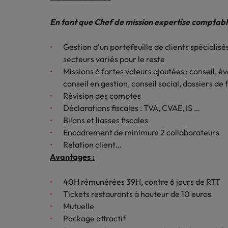
Les impacts de la directive tra
En savoir plus
En tant que Chef de mission expertise comptable
Executive search
Gestion d'un portefeuille de clients spéciali
secteurs variés pour le reste
Trouvez les bons dirigeants pour votre
Missions à fortes valeurs ajoutées : conseil, 
entreprise grâce à notre service sur
conseil en gestion, conseil social, dossiers de
mesure.
Révision des comptes
Contactez-nous pour en savoir plus
Déclarations fiscales : TVA, CVAE, IS …
Bilans et liasses fiscales
Encadrement de minimum 2 collaborateurs
Relation client…
Avantages :
40H rémunérées 39H, contre 6 jours de RTT
Tickets restaurants à hauteur de 10 euros
Mutuelle
Package attractif