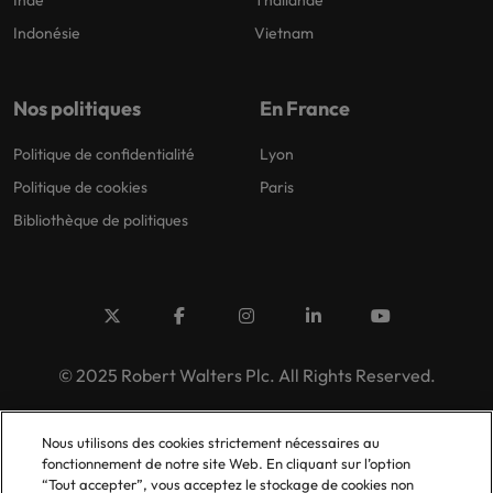
Inde
Thailande
Indonésie
Vietnam
Nos politiques
En France
Politique de confidentialité
Lyon
Politique de cookies
Paris
Bibliothèque de politiques
© 2025 Robert Walters Plc. All Rights Reserved.
Nous utilisons des cookies strictement nécessaires au
fonctionnement de notre site Web. En cliquant sur l’option
“Tout accepter”, vous acceptez le stockage de cookies non