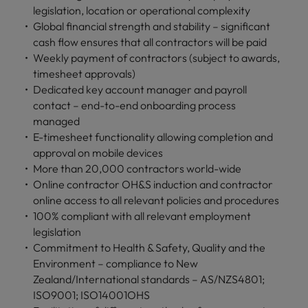
Lisez leurs témoignages pour en savoir
legislation, location or operational complexity
opportunités en
déterminant
plus sur une carrière chez Robert
Indonésie
Vietnam
logistique &
dans l'histoire des
Global financial strength and stability – significant
Walters France.
achats dans de
marques et des
cash flow ensures that all contractors will be paid
nombreux sites
employeurs les
Weekly payment of contractors (subject to awards,
En savoir plus
en France.
plus respectés de
timesheet approvals)
France.
Dedicated key account manager and payroll
Executive search
contact – end-to-end onboarding process
Ressources
Santé
managed
Trouvez les bons dirigeants pour votre
humaines
E-timesheet functionality allowing completion and
entreprise grâce à notre service sur
Obtenez un rôle
approval on mobile devices
mesure.
clé dans une
Trouvez un poste
More than 20,000 contractors world-wide
entreprise ayant
qui vous donnera
Online contractor OH&S induction and contractor
Contactez-nous pour en savoir plus
du sens.
l'occasion d'aider
online access to all relevant policies and procedures
les gens à tirer le
100% compliant with all relevant employment
meilleur d'eux-
legislation
même.
Commitment to Health & Safety, Quality and the
Environment – compliance to New
Nous rejoindre
Zealand/International standards – AS/NZS4801;
Avez-vous déjà
ISO9001; ISO14001OHS
envisagé une