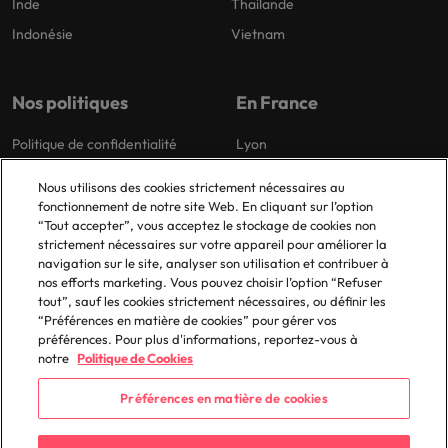
Inde
Thailande
Indonésie
Vietnam
Nos politiques
En France
Politique de confidentialité
Lyon
Politique de cookies
Paris
Nous utilisons des cookies strictement nécessaires au
Bibliothèque de politiques
fonctionnement de notre site Web. En cliquant sur l’option
“Tout accepter”, vous acceptez le stockage de cookies non
strictement nécessaires sur votre appareil pour améliorer la
navigation sur le site, analyser son utilisation et contribuer à
nos efforts marketing. Vous pouvez choisir l’option “Refuser
tout”, sauf les cookies strictement nécessaires, ou définir les
“Préférences en matière de cookies” pour gérer vos
préférences. Pour plus d'informations, reportez-vous à
© 2025 Robert Walters Plc. All Rights Reserved.
notre
Politique de Cookies
Préférences en matière de cookies