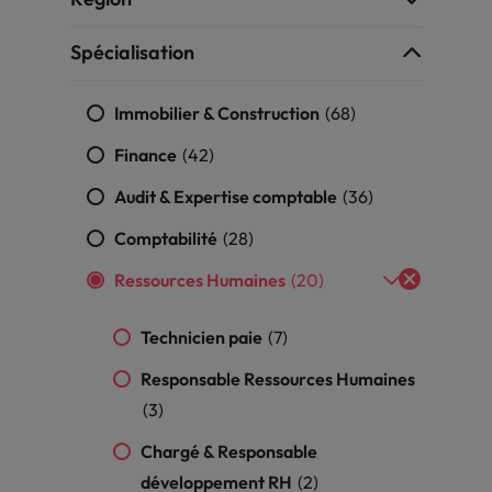
Mexique
rces humaines
Santé
Spécialisation
 un poste qui vous donnera
Obtenez un rôle clé dans une ent
Nouvelle-Zélande
n d'aider les gens à tirer le
ayant du sens.
ues en matière d'onboarding
r d'eux-même.
Pays-Bas
?
Immobilier & Construction
(68)
Philippines
ejoindre
Finance
(42)
us déjà envisagé une carrière
Portugal
Audit & Expertise comptable
(36)
 recrutement ?
Comptabilité
(28)
Royaume-Uni
Ressources Humaines
(20)
Singapour
gences
 jours en tant que dirigeant
Suisse
Technicien paie
(7)
Responsable Ressources Humaines
Taiwan
(3)
Thailande
Chargé & Responsable
Vietnam
développement RH
(2)