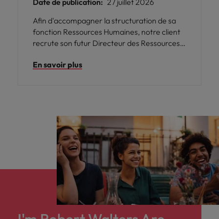
Date de publication:
27 juillet 2026
Afin d'accompagner la structuration de sa
fonction Ressources Humaines, notre client
recrute son futur Directeur des Ressources
Humaines France. Rattaché à la Direction
En savoir plus
Générale, il interviendra sur l'ensemble des
problématiques RH, dans un environnement
multisites et multiculturel.