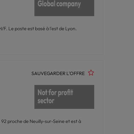
Dans le cadre du renforcement au sein de la DSI, ce groupe recrute un responsable developpement solutions H/F. Le poste est basé à l'est de Lyon.
SAUVEGARDER L'OFFRE
 92 proche de Neuilly-sur-Seine et est à