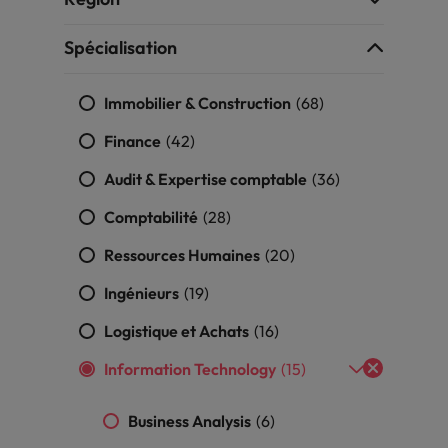
Mexique
rces humaines
Santé
Spécialisation
 un poste qui vous donnera
Obtenez un rôle clé dans une ent
Nouvelle-Zélande
n d'aider les gens à tirer le
ayant du sens.
ues en matière d'onboarding
r d'eux-même.
Pays-Bas
?
Immobilier & Construction
(68)
Philippines
ejoindre
Finance
(42)
us déjà envisagé une carrière
Portugal
Audit & Expertise comptable
(36)
 recrutement ?
Comptabilité
(28)
Royaume-Uni
Ressources Humaines
(20)
Singapour
gences
 jours en tant que dirigeant
Ingénieurs
(19)
Suisse
Logistique et Achats
(16)
Taiwan
Information Technology
(15)
Thailande
Business Analysis
(6)
Vietnam