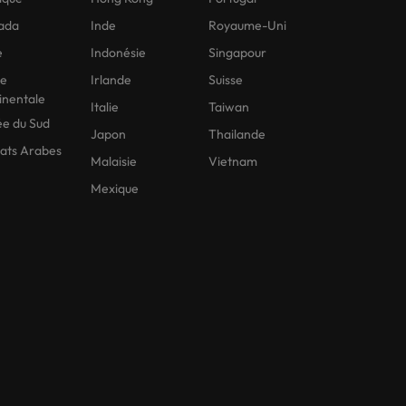
ada
Inde
Royaume-Uni
e
Indonésie
Singapour
ne
Irlande
Suisse
inentale
Italie
Taiwan
e du Sud
Japon
Thailande
ats Arabes
Malaisie
Vietnam
Mexique