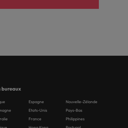
 bureaux
que
Espagne
Nouvelle-Zélande
emagne
Etats-Unis
Pays-Bas
ralie
France
Philippines
ique
Hong Kong
Portugal