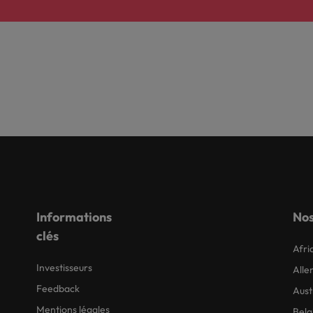
Informations
Nos
clés
Afri
Investisseurs
All
Feedback
Aust
Mentions légales
Belg