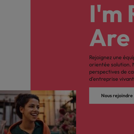
Les impacts de la directive tra
I'm
En savoir plus
Executive search
Are
Trouvez les bons dirigeants pour votre
entreprise grâce à notre service sur
mesure.
Rejoignez une équi
Contactez-nous pour en savoir plus
orientée solution. 
perspectives de ca
d'entreprise vivant
Nous rejoindre