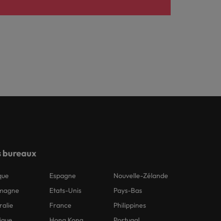
 bureaux
que
Espagne
Nouvelle-Zélande
emagne
Etats-Unis
Pays-Bas
ralie
France
Philippines
ique
Hong Kong
Portugal