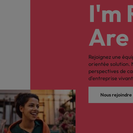
Les impacts de la directive tra
I'm
En savoir plus
Executive search
Are
Trouvez les bons dirigeants pour votre
entreprise grâce à notre service sur
mesure.
Rejoignez une équi
Contactez-nous pour en savoir plus
orientée solution. 
perspectives de ca
d'entreprise vivant
Nous rejoindre