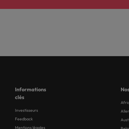
Informations
Nos
clés
Afri
Investisseurs
All
Feedback
Aust
Mentions légales
Belg