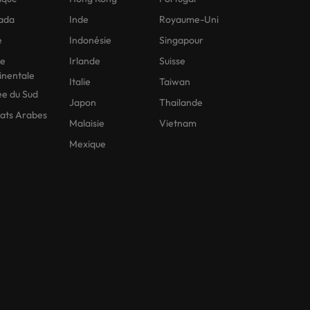
ada
Inde
Royaume-Uni
e
Indonésie
Singapour
ne
Irlande
Suisse
inentale
Italie
Taiwan
e du Sud
Japon
Thailande
ats Arabes
Malaisie
Vietnam
Mexique