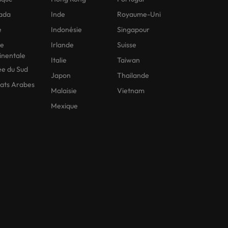
ada
Inde
Royaume-Uni
e
Indonésie
Singapour
ne
Irlande
Suisse
inentale
Italie
Taiwan
e du Sud
Japon
Thailande
ats Arabes
Malaisie
Vietnam
Mexique