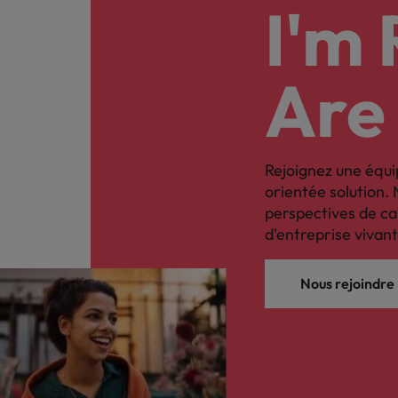
Les impacts de la directive tra
I'm
En savoir plus
Executive search
Are
Trouvez les bons dirigeants pour votre
entreprise grâce à notre service sur
mesure.
Rejoignez une équi
Contactez-nous pour en savoir plus
orientée solution. 
perspectives de ca
d'entreprise vivant
Nous rejoindre