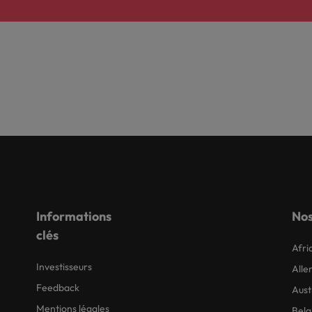
Informations
Nos
clés
Afri
Investisseurs
All
Feedback
Aust
Mentions légales
Belg