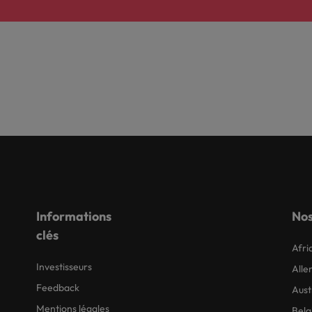
Informations
Nos
clés
Afri
Investisseurs
All
Feedback
Aust
Mentions légales
Belg