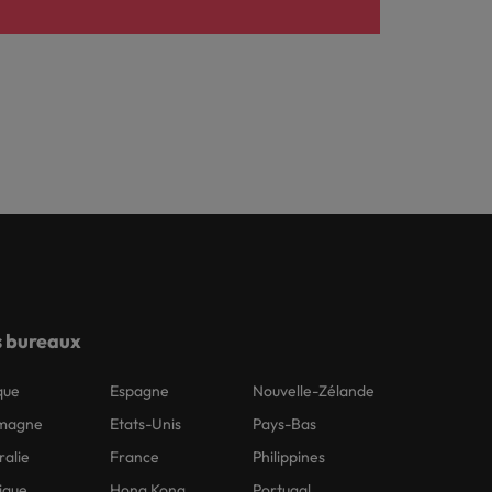
 bureaux
que
Espagne
Nouvelle-Zélande
emagne
Etats-Unis
Pays-Bas
ralie
France
Philippines
ique
Hong Kong
Portugal