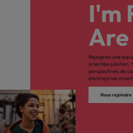
Les impacts de la directive tra
I'm
En savoir plus
Executive search
Are
Trouvez les bons dirigeants pour votre
entreprise grâce à notre service sur
mesure.
Rejoignez une équi
Contactez-nous pour en savoir plus
orientée solution. 
perspectives de ca
d'entreprise vivant
Nous rejoindre