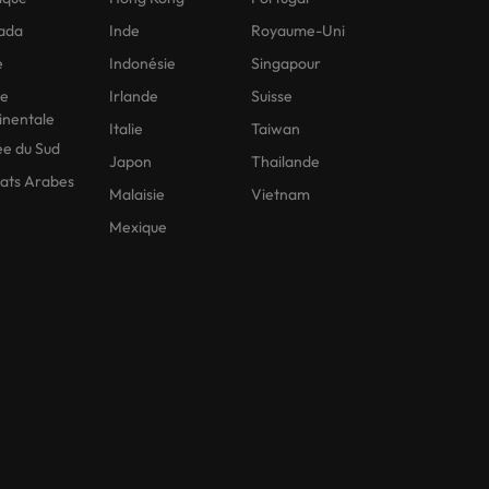
ada
Inde
Royaume-Uni
e
Indonésie
Singapour
ne
Irlande
Suisse
inentale
Italie
Taiwan
e du Sud
Japon
Thailande
ats Arabes
Malaisie
Vietnam
Mexique