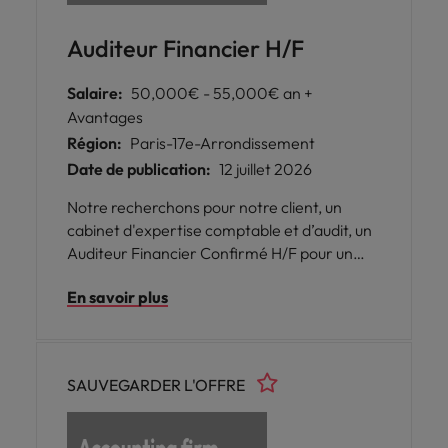
Auditeur Financier H/F
Salaire:
50,000€ - 55,000€ an +
Avantages
Région:
Paris-17e-Arrondissement
Date de publication:
12 juillet 2026
Notre recherchons pour notre client, un
cabinet d'expertise comptable et d’audit, un
Auditeur Financier Confirmé H/F pour un
poste en CDI en 35H situé dans le 17ème
En savoir plus
arrondissement de Paris.
SAUVEGARDER L'OFFRE