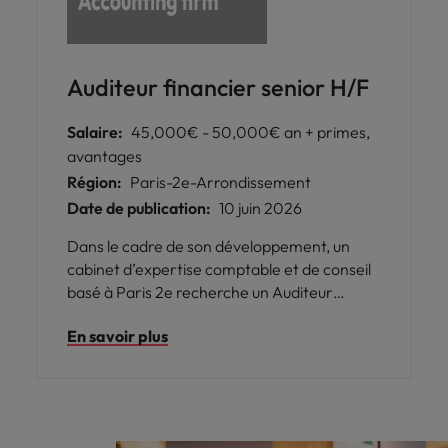
Auditeur financier senior H/F
Salaire:
45,000€ - 50,000€ an + primes,
avantages
Région:
Paris-2e-Arrondissement
Date de publication:
10 juin 2026
Dans le cadre de son développement, un
cabinet d’expertise comptable et de conseil
basé à Paris 2e recherche un Auditeur
financier senior H/F s’adresse à un candidat
En savoir plus
diplômé d’un Master CCA ou du DSCG,
souhaitant évoluer dans un environnement
stimulant, pluridisciplinaire et à taille
humaine.