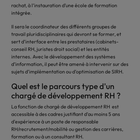
Lisez leurs témoignages pour en savoir
opportunités en
déterminant
rachat, à l’instauration d’une école de formation
plus sur une carrière chez Robert
Indonésie
Vietnam
logistique &
dans l'histoire des
intégrée.
Walters France.
achats dans de
marques et des
nombreux sites
employeurs les
Il sera le coordinateur des différents groupes de
En savoir plus
en France.
plus respectés de
travail pluridisciplinaires qui devront se former, et
France.
sert d’interface entre les prestataires (cabinets-
Executive search
conseil RH, juristes droit social) et les entités
Ressources
Santé
internes. Avec le développement des systèmes
Trouvez les bons dirigeants pour votre
humaines
d’information, il peut être amené à intervenir sur des
entreprise grâce à notre service sur
Obtenez un rôle
mesure.
sujets d’implémentation ou d’optimisation de SIRH.
clé dans une
Trouvez un poste
entreprise ayant
qui vous donnera
Contactez-nous pour en savoir plus
Quel est le parcours type d'un
du sens.
l'occasion d'aider
les gens à tirer le
chargé de développement RH ?
meilleur d'eux-
même.
La fonction de chargé de développement RH
est
accessible à des cadres justifiant d’au moins 5 ans
d'expérience à un poste de responsable
Nous rejoindre
RH/recrutement/mobilité ou gestion des carrières,
Avez-vous déjà
formation ou à un consultant RH.
envisagé une