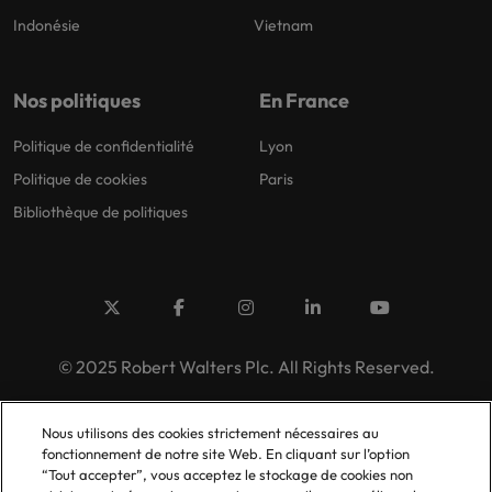
Indonésie
Vietnam
Nos politiques
En France
Politique de confidentialité
Lyon
Politique de cookies
Paris
Bibliothèque de politiques
© 2025 Robert Walters Plc. All Rights Reserved.
Nous utilisons des cookies strictement nécessaires au
fonctionnement de notre site Web. En cliquant sur l’option
“Tout accepter”, vous acceptez le stockage de cookies non