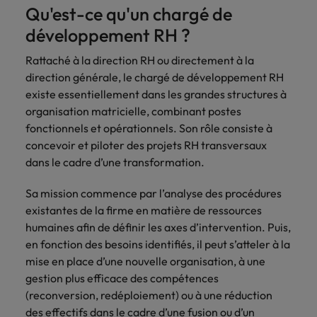
Case studies
hautement
Belgique
Malaisie
Espace presse
plus grand
Qu'est-ce qu'un chargé de
Conseil
Juridique & fiscal
Comment négocier son salaire ?
Espace
Espace
Notre
stratégiques.
nombre d'offres
Mexique
développement RH ?
presse
presse
responsabilité
Canada
Mexique
d'emploi dans
Market intelligence
Talent development
Espace presse
l'immobilier et la
sociale et
Nouvelle-Zélande
Entreprises
Logistique & achats
Rattaché à la direction RH ou directement à la
Consultez
Consultez nos
Conseils carrière
construction.
Chile
Nouvelle-Zélande
sociétale
Le guide des meilleures pratiques en
nos
dernières
direction générale, le chargé de développement RH
Pays-Bas
Assurer lors de ses 90 premiers
Notre responsabilité sociale et sociétale
matière d'onboarding
dernières
études et
existe essentiellement dans les grandes structures à
Notre politique
Chine continentale
Pays-Bas
jours en tant que dirigeant
Marketing & commercial
IT & digital
Juridique &
études et
prenez contact
Philippines
RSE nous permet
organisation matricielle, combinant postes
parutions
avec nous.
fiscal
de réaliser le
fonctionnels et opérationnels. Son rôle consiste à
Corée du Sud
Boostez votre
Philippines
Entreprises
dans la
Portugal
potentiel de
Ressources humaines
carrière en
concevoir et piloter des projets RH transversaux
Entrez en contact
Le recrutement à l'ère des
presse.
chacun tout en
travaillant sur les
Émirats Arabes Unis
Portugal
avec des
dans le cadre d’une transformation.
exigences
Royaume-Uni
réduisant notre
technologies et
entreprises qui
impact sur
Santé
les projets les
Espagne
Royaume-Uni
renforcent leur
Singapour
Sa mission commence par l’analyse des procédures
l'environnement.
plus pointus.
Entreprises
direction
existantes de la firme en matière de ressources
Découvrez-en
Etats-Unis
Suisse
Singapour
juridique ou
Les impacts de la directive
humaines afin de définir les axes d’intervention. Puis,
Nous rejoindre
plus sur notre
fiscale.
transparence des salaires
engagement.
en fonction des besoins identifiés, il peut s’atteler à la
Taiwan
France
Suisse
mise en place d’une nouvelle organisation, à une
Logistique &
Marketing &
Thailande
gestion plus efficace des compétences
Travailler chez nous
Hong Kong
Taiwan
achats
commercial
(reconversion, redéploiement) ou à une réduction
Vietnam
Nos collaborateurs font la différence.
Inde
Thailande
des effectifs dans le cadre d’une fusion ou d’un
Consultez nos
Jouez un rôle